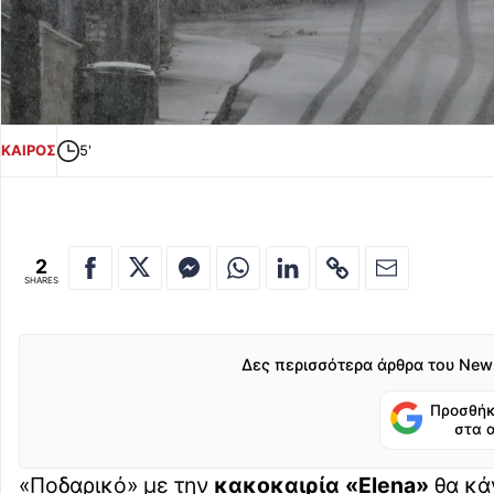
ΚΑΙΡΟΣ
5'
2
SHARES
Δες περισσότερα άρθρα του New
Προσθήκ
στα 
«Ποδαρικό» με την
κακοκαιρία «Elena»
θα κά