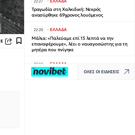
∙
ΕΛΛΑΔΑ
22:27
Τραγωδία στη Χαλκιδική: Νεκρός
ανασύρθηκε 69χρονος λουόμενος
∙
ΕΛΛΑΔΑ
22:20
Μάλια: «Παλεύαμε επί 15 λεπτά να την
ΣΕ
επαναφέρουμε», λέει ο ναυαγοσώστης για τη
μητέρα που πνίγηκε
∙
ΕΛΛΑΔΑ
22:18
ΟΛΕΣ ΟΙ ΕΙΔΗΣΕΙΣ
Παράσυρση πεζού από ΙΧ στον
Δενδροπόταμο Θεσσαλονίκης
∙
ΚΟΣΜΟΣ
22:11
Συρία: Έκρηξη σε μίνι λεωφορείο έξω από τη
Δαμασκό - Δύο νεκροί και 13 τραυματίες
∙
ΣΤΟΙΧΗΜΑ
22:07
Κλήρωση Τζόκερ 6/8/2025: Αυτοί είναι οι