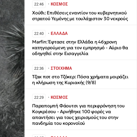
∙
ΚΟΣΜΟΣ
22:46
Χούθι: Επιθέσεις εναντίον του κυβερνητικού
στρατού Υεμένης με τουλάχιστον 30 νεκρούς
∙
ΕΛΛΑΔΑ
22:40
Marfin: Έφτασε στην Ελλάδα η 46χρονη
κατηγορούμενη για τον εμπρησμό - Αύριο θα
οδηγηθεί στην Εισαγγελία
∙
ΣΤΟΙΧΗΜΑ
22:36
Τζακ ποτ στο Τζόκερ: Πόσα χρήματα μοιράζει
η κλήρωση της Κυριακής (9/8)
∙
ΚΟΣΜΟΣ
22:29
Παραπομπή Φάουτσι για περιφρόνηση του
Κογκρέσου - Αρνήθηκε 100 φορές να
απαντήσει για τους χειρισμούς του στην
πανδημία του κορονοϊού