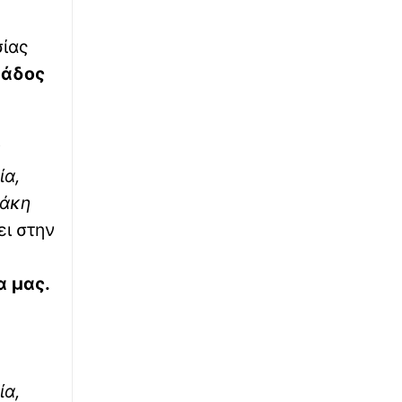
αριθμοί που κερδίζουν 2.500.000 ευρώ
∙
σίας
ΕΛΛΑΔΑ
21:58
ΓΣΕΕ: Πώς αμείβονται οι εργαζόμενοι για την
μάδος
αργία του Δεκαπενταύγουστου
∙
ΕΛΛΑΔΑ
21:51
Σύγκρουση ελικοπτέρων στην Ψάθα: Στα
«χέρια» της ΕΛΑΣ το αμοντάριστο βίντεο του
ία,
δυστυχήματος – Καταγράφεται και τρίτο
ράκη
εναέριο στο χώρο των επιχειρήσεων
ι στην
∙
ΕΛΛΑΔΑ
21:48
Άρτα: Χειροπέδες σε 2 στελέχη του ΔΕΔΔΗΕ
α μας.
για την έκρηξη σε μετασχηματιστή –
Ακολούθησε φωτιά
∙
ΕΛΛΑΔΑ
21:41
Συντάξεις Σεπτεμβρίου 2026: Πότε οι
ία,
πληρωμές – Ημερομηνίες ανά ταμείο