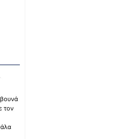
α
 βουνά
ε τον
γάλα