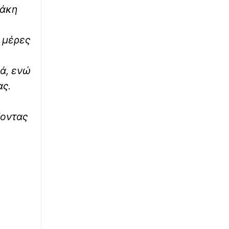
ράκη
∙
ΚΟΣΜΟΣ
21:40
Πώς κατέρρευσε το σχέδιο Μοσάντ - CIA για
 μέρες
ανατροπή ηγεσίας στο Ιράν - Η γκάφα με τον
Αχμαντινετζάντ
νά, ενώ
∙
ΕΛΛΑΔΑ
21:30
ας.
ΟΠΕΚΑ: Αύριο η δεύτερη πληρωμή των
δικαιούχων του Λογαριασμού Αγροτικής
Εστίας
ζοντας
∙
ΕΛΛΑΔΑ
21:19
Ο Κουτσαμπαδιανός: Ο κρητικός χορός της
λεβεντιάς που γεννήθηκε μέσα από μια
πληγή
∙
ΚΑΙΡΟΣ
21:09
Ενισχύονται οι άνεμοι το δεύτερο 10ήμερο
του Αυγούστου: Σε ποιες περιοχές χρειάζεται
προσοχή - Η εκτίμηση του Κολυδά