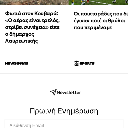
Φωτιά στον Κουβαρά:
Οι παικταράδες που δ
«Ο αέρας είναι τρελός,
έγιναν ποτέ οι θρύλοι
στρίβει συνέχεια» είπε
που περιμέναμε
ο δήμαρχος
Λαυρεωτικής
Newsletter
Πρωινή Eνημέρωση