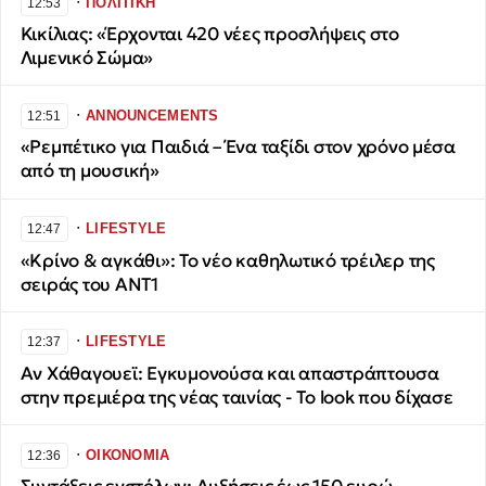
∙
ΠΟΛΙΤΙΚΗ
12:53
Κικίλιας: «Έρχονται 420 νέες προσλήψεις στο
Λιμενικό Σώμα»
∙
ANNOUNCEMENTS
12:51
«Ρεμπέτικο για Παιδιά – Ένα ταξίδι στον χρόνο μέσα
από τη μουσική»
∙
LIFESTYLE
12:47
«Κρίνο & αγκάθι»: Το νέο καθηλωτικό τρέιλερ της
σειράς του ΑΝΤ1
∙
LIFESTYLE
12:37
Αν Χάθαγουεϊ: Εγκυμονούσα και απαστράπτουσα
στην πρεμιέρα της νέας ταινίας - Το look που δίχασε
∙
ΟΙΚΟΝΟΜΙΑ
12:36