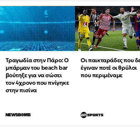
Τραγωδία στην Πάρο: Ο
Οι παικταράδες που δ
μπάρμαν του beach bar
έγιναν ποτέ οι θρύλοι
βούτηξε για να σώσει
που περιμέναμε
τον 4χρονο που πνίγηκε
στην πισίνα