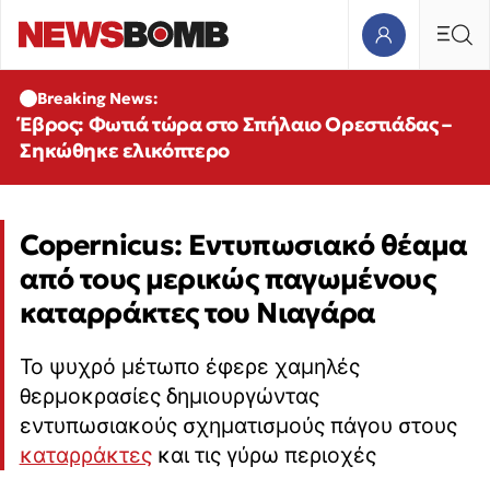
Breaking News:
Έβρος: Φωτιά τώρα στο Σπήλαιο Ορεστιάδας –
Σηκώθηκε ελικόπτερο
Copernicus: Εντυπωσιακό θέαμα
από τους μερικώς παγωμένους
καταρράκτες του Νιαγάρα
Το ψυχρό μέτωπο έφερε χαμηλές
θερμοκρασίες δημιουργώντας
εντυπωσιακούς σχηματισμούς πάγου στους
καταρράκτες
και τις γύρω περιοχές