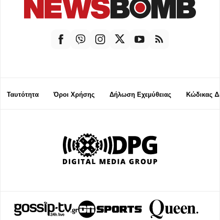
Ταυτότητα
Όροι Χρήσης
Δήλωση Εχεμύθειας
Κώδικας Δ