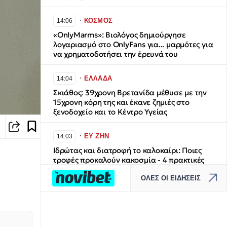
∙
ΚΟΣΜΟΣ
14:06
«OnlyMarms»: Βιολόγος δημιούργησε
λογαριασμό στο OnlyFans για... μαρμότες για
να χρηματοδοτήσει την έρευνά του
∙
ΕΛΛΑΔΑ
14:04
Σκιάθος: 39χρονη Βρετανίδα μέθυσε με την
15χρονη κόρη της και έκανε ζημιές στο
ξενοδοχείο και το Κέντρο Υγείας
∙
ΕΥ ΖΗΝ
14:03
Ιδρώτας και διατροφή το καλοκαίρι: Ποιες
τροφές προκαλούν κακοσμία - 4 πρακτικές
συμβουλές
ΟΛΕΣ ΟΙ ΕΙΔΗΣΕΙΣ
∙
ΕΛΛΑΔΑ
14:02
Νίκος Κακλαμανάκης: «Το ανώτερο μετάλλιο
δεν ήταν το χρυσό, αλλά η αγάπη των