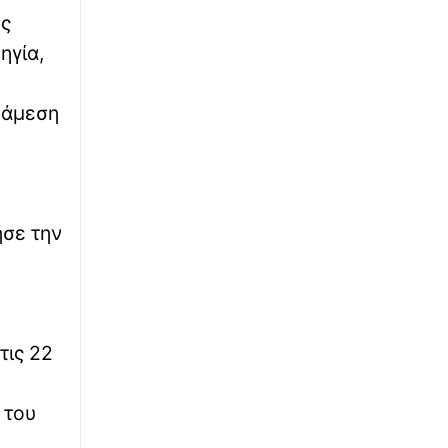
ης
Τηλεθέαση: Ο ΠΑΟ έφερε υψηλά ποσοστά
στην καλοκαιρινή αρένα
ηγία,
∙
ΦΑΡΜΑΚΟ
13:11
ν άμεση
Καμία διακοπή τον Αύγουστο στην κατ' οίκον
αποστολή φαρμάκων - Ευρεία σύσκεψη στον
ΕΟΦ
ησε την
τις 22
 του