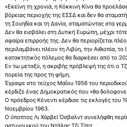
«Εκείνη τη χρονιά, η Κόκκινη Κίνα θα προελάσ
βόρειας περιοχής της ΕΣΣΔ και δεν θα σταματή
τη Σουηδία και τη Δανία, σταματώντας στα γερ
Δεν θα εισβάλει στη Δυτική Ευρώπη, μέχρι τότε
σφαίρα επιρροής της. Δεν θα περιορίζεται πλέ
περιλαμβάνει πλέον τη Λιβύη, την Αιθιοπία, το
κατακτητικός πόλεμος θα διαρκέσει από το 20
Εν τω μεταξύ, η ακριβής πρόβλεψή της ότι ο Τ
πορεία της προς τη φήμη.
Έγραψε στο τεύχος Μαΐου 1956 του περιοδικού 
κέρδιζε ένας Δημοκρατικός που «θα δολοφονεί
Ο πρόεδρος Κένεντι κέρδισε τις εκλογές του 
Νοεμβρίου 1963.
Ο ύποπτος Λι Χάρβεϊ Όσβαλντ συνελήφθη περίπ
αστυνομικού του Ντάλας Τζι Τίπιτ.