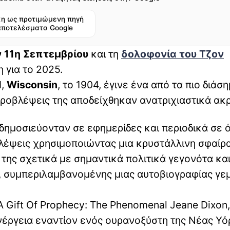
η ως προτιμώμενη πηγή
αποτελέσματα Google
ν 11η Σεπτεμβρίου
και τη
δολοφονία του Τζον
 για το 2025.
d,
Wisconsin
, το 1904, έγινε ένα από τα πιο διάσ
προβλέψεις της αποδείχθηκαν ανατριχιαστικά ακρ
μοσιεύονταν σε εφημερίδες και περιοδικά σε ό
λέψεις χρησιμοποιώντας μια κρυστάλλινη σφαίρα
 της σχετικά με σημαντικά πολιτικά γεγονότα κα
ρ, συμπεριλαμβανομένης μιας αυτοβιογραφίας γε
A Gift Of Prophecy: The Phenomenal Jeane Dixon,
νέργεια εναντίον ενός ουρανοξύστη της Νέας Υ