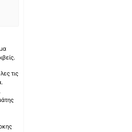
ανθρώπων» – Η συγκινητική ανάρτηση για τα
30 χρόνια από τον θρίαμβο της Ατλάντα
∙
ΕΛΛΑΔΑ
14:00
Κυψέλη: Προφυλακίστηκε ο Αφγανός για τη
δολοφονία της Σκωτσέζας - «Πλημμύρισε»
από βρετανικά μέσα η Ευελπίδων
ημα
∙
ΕΛΛΑΔΑ
13:43
ιβείς.
Κρανίου τόπος το Πόρτο Γερμενό: Η επόμενη
μέρα στα καμένα - 34 κόκκινα, 38 κίτρινα
λες τις
σπίτια έδειξε η αυτοψία - Πώς θα
αποζημιωθούν οι πληγέντες από τη megafire
.
της Αττικοβοιωτίας
ι
∙
ΠΟΔΟΣΦΑΙΡΟ
μάτης
13:41
Παίκτης της ΑΕΚ ο Βιτάλις - Ανακοινώθηκε
μέχρι το 2030
όρκης
∙
ΕΛΛΑΔΑ
13:39