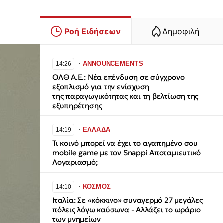
Ροή Ειδήσεων
Δημοφιλή
∙
ANNOUNCEMENTS
14:26
ΟΛΘ Α.Ε.: Νέα επένδυση σε σύγχρονο
εξοπλισμό για την ενίσχυση
της παραγωγικότητας και τη βελτίωση της
εξυπηρέτησης
∙
ΕΛΛΑΔΑ
14:19
Τι κοινό μπορεί να έχει το αγαπημένο σου
mobile game με τον Snappi Αποταμιευτικό
Λογαριασμό;
∙
ΚΟΣΜΟΣ
14:10
Ιταλία: Σε «κόκκινο» συναγερμό 27 μεγάλες
πόλεις λόγω καύσωνα - Αλλάζει το ωράριο
των μνημείων