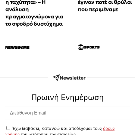
έγιναν ποτέ οι θρύλοι
η ταχύτητα» – Η
που περιμέναμε
ανάλυση
πραγματογνώμονα για
το σφοδρό δυστύχημα
Newsletter
Πρωινή Eνημέρωση
Έχω διαβάσει, κατανοώ και αποδέχομαι τους
όρους
χρήσης
του ιστότοπου της εταιρείας