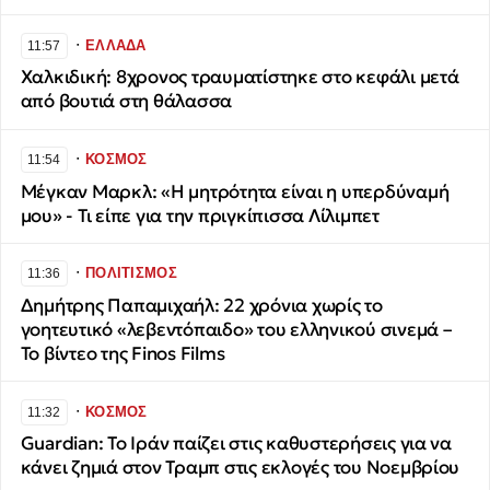
∙
ΕΛΛΑΔΑ
11:57
Χαλκιδική: 8χρονος τραυματίστηκε στο κεφάλι μετά
από βουτιά στη θάλασσα
∙
ΚΟΣΜΟΣ
11:54
Μέγκαν Μαρκλ: «Η μητρότητα είναι η υπερδύναμή
μου» - Τι είπε για την πριγκίπισσα Λίλιμπετ
∙
ΠΟΛΙΤΙΣΜΟΣ
11:36
Δημήτρης Παπαμιχαήλ: 22 χρόνια χωρίς το
γοητευτικό «λεβεντόπαιδο» του ελληνικού σινεμά –
Το βίντεο της Finos Films
∙
ΚΟΣΜΟΣ
11:32
Guardian: Το Ιράν παίζει στις καθυστερήσεις για να
κάνει ζημιά στον Τραμπ στις εκλογές του Νοεμβρίου