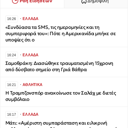
Ροή Ειδήσεων
Δημοφιλή
∙
ΕΛΛΑΔΑ
16:26
«Συνδύασα τα SMS, τις ημερομηνίες και τη
συμπεριφορά του»: Πότε η Αμερικανίδα μπήκε σε
υποψίες ότι ο
∙
ΕΛΛΑΔΑ
16:24
Σαμοθράκη: Διασώθηκε τραυματισμένη 15χρονη
από δύσβατο σημείο στη Γριά Βάθρα
∙
ΑΘΛΗΤΙΚΑ
16:21
Η Τραμπζονσπόρ ανακοίνωσε τον Σαλάχ με διετές
συμβόλαιο
∙
ΕΛΛΑΔΑ
16:17
Μάτι: «Αμέριστη συμπαράσταση και ειλικρινή