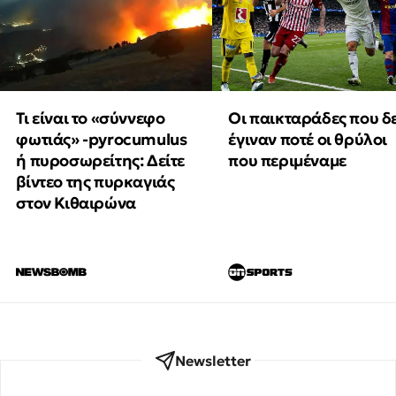
Τι είναι το «σύννεφο
Οι παικταράδες που δ
φωτιάς» -pyrocumulus
έγιναν ποτέ οι θρύλοι
ή πυροσωρείτης: Δείτε
που περιμέναμε
βίντεο της πυρκαγιάς
στον Κιθαιρώνα
Newsletter