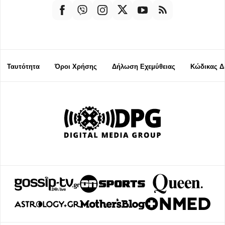
Ταυτότητα
Όροι Χρήσης
Δήλωση Εχεμύθειας
Κώδικας Δ