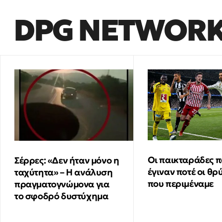
DPG NETWOR
Οι παικταράδες π
Σέρρες: «Δεν ήταν μόνο η
έγιναν ποτέ οι θρ
ταχύτητα» – Η ανάλυση
που περιμέναμε
πραγματογνώμονα για
το σφοδρό δυστύχημα