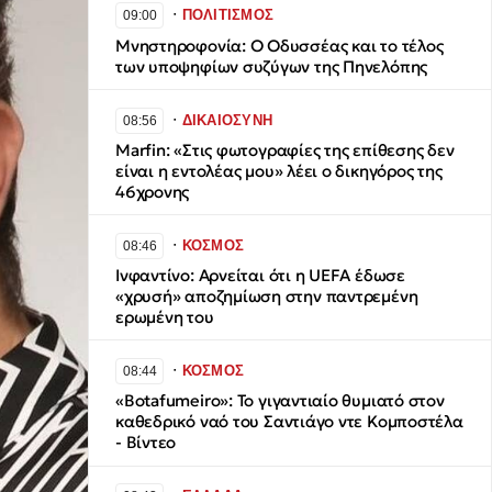
∙
ΠΟΛΙΤΙΣΜΟΣ
09:00
Μνηστηροφονία: Ο Οδυσσέας και το τέλος
των υποψηφίων συζύγων της Πηνελόπης
∙
ΔΙΚΑΙΟΣΥΝΗ
08:56
Marfin: «Στις φωτογραφίες της επίθεσης δεν
είναι η εντολέας μου» λέει ο δικηγόρος της
46χρονης
∙
ΚΟΣΜΟΣ
08:46
Ινφαντίνο: Αρνείται ότι η UEFA έδωσε
«χρυσή» αποζημίωση στην παντρεμένη
ερωμένη του
∙
ΚΟΣΜΟΣ
08:44
«Botafumeiro»: Το γιγαντιαίο θυμιατό στον
καθεδρικό ναό του Σαντιάγο ντε Κομποστέλα
- Βίντεο