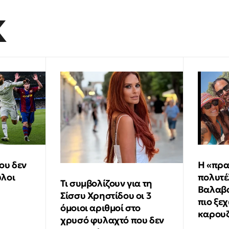
K
ου δεν
Η «πρα
ύλοι
πολυτέ
Τι συμβολίζουν για τη
Βαλαβά
Σίσσυ Χρηστίδου οι 3
πιο ξε
όμοιοι αριθμοί στο
καρου
χρυσό φυλαχτό που δεν