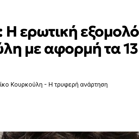
: Η ερωτική εξομολ
ύλη με αφορμή τα 13
Νίκο Κουρκούλη - Η τρυφερή ανάρτηση