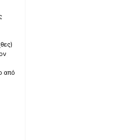
Έρχεται το... 6G - Πώς θα γίνει η μετάβαση
στην κινητή τηλεφωνία
ς
∙
ΚΟΣΜΟΣ
08:02
ΗΠΑ: Η Ουάσινγκτον σχεδιάζει να
προσφέρει 1 δισ. στην Κολομβία μετά την
εκλογή του νέου προέδρου
χθες)
Τον
∙
ΑΠΟΨΕΙΣ
08:00
Όταν κάποιος πατήσει ελληνικό χώρο, πρώτα
ο από
θα τον κάψουμε και μετά θα ρωτήσουμε
ποιος είναι!
∙
ΕΛΛΑΔΑ
07:58
Η φωτιά της Αττικοβοιωτίας απελευθέρωσε
ενέργεια ίση με 6 ατομικές βόμβες της
Χιροσίμα
∙
ΕΛΛΑΔΑ
07:51
Βανδαλισμός με στόχο δύο... δέντρα στο