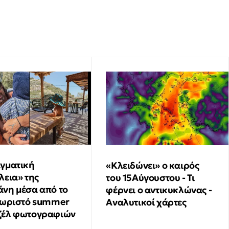
γματική
«Κλειδώνει» ο καιρός
λεια» της
του 15Αύγουστου - Τι
νη μέσα από το
φέρνει ο αντικυκλώνας -
χωριστό summer
Αναλυτικοί χάρτες
ζέλ φωτογραφιών