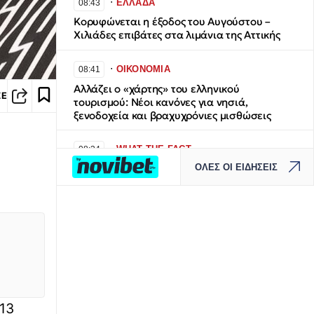
∙
ΕΛΛΑΔΑ
08:43
Κορυφώνεται η έξοδος του Αυγούστου –
Χιλιάδες επιβάτες στα λιμάνια της Αττικής
∙
ΟΙΚΟΝΟΜΙΑ
08:41
Αλλάζει ο «χάρτης» του ελληνικού
ΣΕ
τουρισμού: Νέοι κανόνες για νησιά,
ξενοδοχεία και βραχυχρόνιες μισθώσεις
∙
WHAT THE FACT
08:34
ΟΛΕΣ ΟΙ ΕΙΔΗΣΕΙΣ
Παγκόσμια Ημέρα Γάτας: Μια ημέρα
αφιερωμένη στους πιο ανεξάρτητους
τετράποδους φίλους μας
∙
TRAVEL
08:22
Άνδρος: Το κυκλαδίτικο νησί που συνδυάζει
αυθεντικότητα, φύση και πολιτισμό
∙
ΤΕΧΝΟΛΟΓΙΑ
08:17
 13