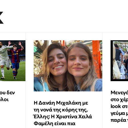
K
ου δεν
Μενεγά
ύλοι
στο χέ
Η Δανάη Μιχαλάκη με
look σ
τη νονά της κόρης της,
γεύμα 
Έλλης: Η Χριστίνα Χειλά
παρέα 
Φαμέλη είναι πια