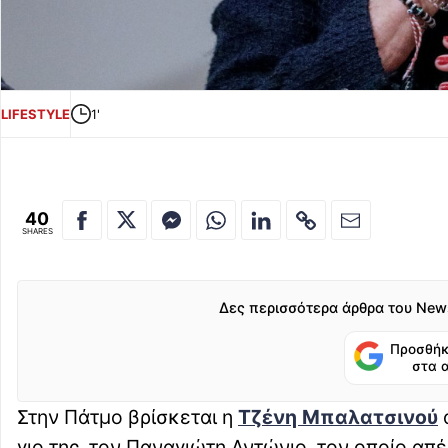
LIFESTYLE
1'
40
SHARES
Δες περισσότερα άρθρα του New
Προσθήκ
στα 
Στην Πάτμο βρίσκεται η
Τζένη Μπαλατσινού
γιο της, τον Παναγιώτη Αντώνιο, τον οποίο απ