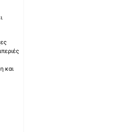
∙
ΕΛΛΑΔΑ
13:39
ι
Αγρίνιο: Φωτιά στη Μεγάλη Χώρα -
Σηκώθηκαν δύο αεροσκάφη
∙
χες
ΠΟΔΟΣΦΑΙΡΟ
13:38
ΠΑΟΚ: Ανακοινώθηκε η μεγάλη επιστροφή
ιπεριές
Γιαννούλη με επικό βίντεο - «Δημήτρη,
ζακέτα να πάρεις»
η και
∙
ΕΛΛΑΔΑ
13:38
Με κιθάρες και κλαρίνα το τελευταίο «αντίο»
στον Λάκη Χαλκιά
∙
ΠΟΛΙΤΙΚΗ
13:34
Μητσοτάκης: Ενίσχυση επενδύσεων, εν όψει
των εκλογών της άνοιξης του 2027
∙
ΚΟΣΜΟΣ
13:33