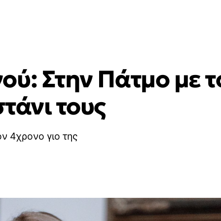
ύ: Στην Πάτμο με το
τάνι τους
ν 4χρονο γιο της