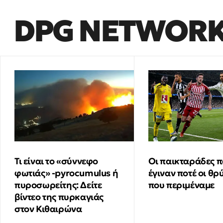
DPG NETWOR
Τι είναι το «σύννεφο
Οι παικταράδες π
φωτιάς» -pyrocumulus ή
έγιναν ποτέ οι θρ
πυροσωρείτης: Δείτε
που περιμέναμε
βίντεο της πυρκαγιάς
στον Κιθαιρώνα