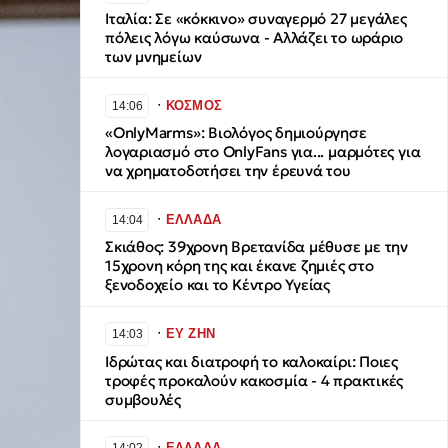
Ιταλία: Σε «κόκκινο» συναγερμό 27 μεγάλες
πόλεις λόγω καύσωνα - Αλλάζει το ωράριο
των μνημείων
∙
ΚΟΣΜΟΣ
14:06
«OnlyMarms»: Βιολόγος δημιούργησε
λογαριασμό στο OnlyFans για... μαρμότες για
να χρηματοδοτήσει την έρευνά του
∙
ΕΛΛΑΔΑ
14:04
Σκιάθος: 39χρονη Βρετανίδα μέθυσε με την
15χρονη κόρη της και έκανε ζημιές στο
ξενοδοχείο και το Κέντρο Υγείας
∙
ΕΥ ΖΗΝ
14:03
Ιδρώτας και διατροφή το καλοκαίρι: Ποιες
τροφές προκαλούν κακοσμία - 4 πρακτικές
συμβουλές
∙
ΕΛΛΑΔΑ