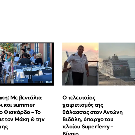
Προσωρινά υπεύθυνος, εργαζόμενη και δύο
παίκτες πιάστηκαν επ’ αυτοφώρω από την
Αστυνομία
κη: Με βεντάλια
Ο τελευταίος
ρι και summer
χαιρετισμός της
το Φισκάρδο – Το
θάλασσας στον Αντώνη
με τον Μάκη & την
Βιδάλη, ύπαρχο του
της
πλοίου Superferry –
Βίντεο