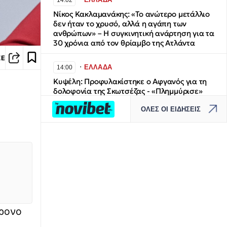
14:02
Νίκος Κακλαμανάκης: «Το ανώτερο μετάλλιο
δεν ήταν το χρυσό, αλλά η αγάπη των
ανθρώπων» – Η συγκινητική ανάρτηση για τα
30 χρόνια από τον θρίαμβο της Ατλάντα
ΣΕ
∙
ΕΛΛΑΔΑ
14:00
Κυψέλη: Προφυλακίστηκε ο Αφγανός για τη
δολοφονία της Σκωτσέζας - «Πλημμύρισε»
από βρετανικά μέσα η Ευελπίδων
ΟΛΕΣ ΟΙ ΕΙΔΗΣΕΙΣ
∙
ΕΛΛΑΔΑ
13:43
Κρανίου τόπος το Πόρτο Γερμενό: Η επόμενη
μέρα στα καμένα - 34 κόκκινα, 38 κίτρινα
σπίτια έδειξε η αυτοψία - Πώς θα
αποζημιωθούν οι πληγέντες από τη megafire
της Αττικοβοιωτίας
∙
ΠΟΔΟΣΦΑΙΡΟ
13:41
χρονο
Παίκτης της ΑΕΚ ο Βιτάλις - Ανακοινώθηκε
μέχρι το 2030