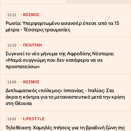
∙
ΚΟΣΜΟΣ
13:12
Ρωσία: Υπερφορτωμένο ασανσέρ έπεσε από τα 15
μέτρα - Τέσσερις τραυματίες
∙
ΠΟΛΙΤΙΚΗ
13:10
Συγκινεί το νέο μήνυμα της Αφροδίτης Νέστορα:
«Μαμά συγγνώμη που δεν κατάφερα να σε
προστατεύσω»
∙
ΚΟΣΜΟΣ
13:05
Διπλωματικός «πόλεμος» Ισπανίας - Ιταλίας: Στα
άκρα η κόντρα για το μεταναστευτικό μετά την κρίση
στη Θέουτα
∙
LIFESTYLE
13:02
Τηλεθέαση: Χαμηλές πτήσεις για τη βραδινή ζώνη της