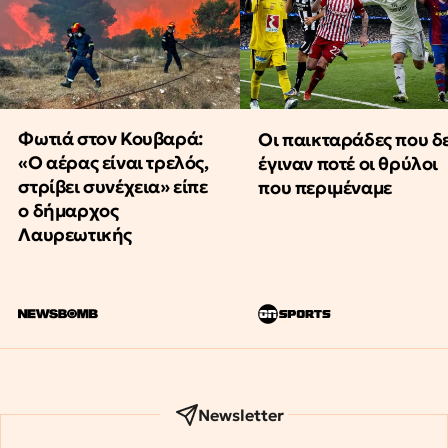
Φωτιά στον Κουβαρά:
Οι παικταράδες που δ
«Ο αέρας είναι τρελός,
έγιναν ποτέ οι θρύλοι
στρίβει συνέχεια» είπε
που περιμέναμε
ο δήμαρχος
Λαυρεωτικής
Newsletter