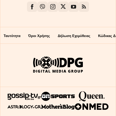
Ταυτότητα
Όροι Χρήσης
Δήλωση Εχεμύθειας
Κώδικας Δ