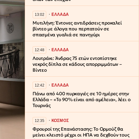
∙
ΕΛΛΑΔΑ
13:02
Μυτιλήνη: Έντονες αντιδράσεις προκαλεί
βίντεο με άλογα που περπατούν σε
σπασμένα γυαλιά σε πανηγύρι
∙
ΕΛΛΑΔΑ
12:48
Λουτράκι: Άνδρας 75 ετών εντοπίστηκε
νεκρός δίπλα σε κάδους απορριμμάτων –
Βίντεο
∙
ΕΛΛΑΔΑ
12:42
Πάνω από 400 πυρκαγιές σε 10 ημέρες στην
Ελλάδα – «Το 90% είναι από αμέλεια», λέει ο
Τουρνάς
∙
ΚΟΣΜΟΣ
12:35
Φρουροί της Επανάστασης: Το Ορμούζ θα
μείνει κλειστό μέχρι οι ΗΠΑ να δεχθούν τους