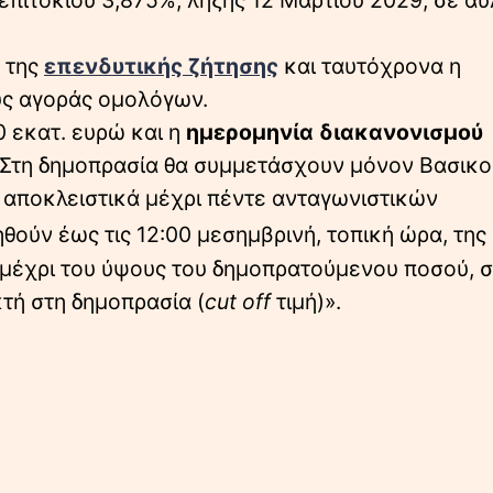
πιτοκίου 3,875%, λήξης 12 Μαρτίου 2029, σε άυ
η της
επενδυτικής ζήτησης
και ταυτόχρονα η
ύς αγοράς ομολόγων.
0 εκατ. ευρώ και η
ημερομηνία διακανονισμού
. Στη δημοπρασία θα συμμετάσχουν μόνον Βασικο
 αποκλειστικά μέχρι πέντε ανταγωνιστικών
ούν έως τις 12:00 μεσημβρινή, τοπική ώρα, της
 μέχρι του ύψους του δημοπρατούμενου ποσού, 
κτή στη δημοπρασία (
cut off
τιμή)».