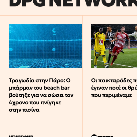
Τραγωδία στην Πάρο: Ο
Οι παικταράδες π
μπάρμαν του beach bar
έγιναν ποτέ οι θρ
βούτηξε για να σώσει τον
που περιμέναμε
4χρονο που πνίγηκε
στην πισίνα