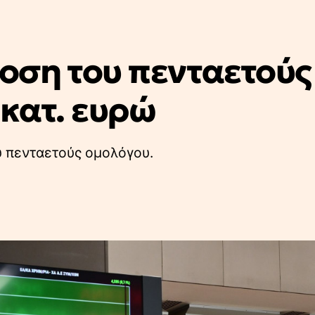
ση του πενταετούς
εκατ. ευρώ
υ πενταετούς ομολόγου.