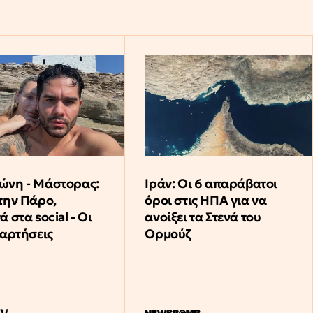
νη - Μάστορας:
Ιράν: Οι 6 απαράβατοι
την Πάρο,
όροι στις ΗΠΑ για να
 στα social - Οι
ανοίξει τα Στενά του
ναρτήσεις
Ορμούζ