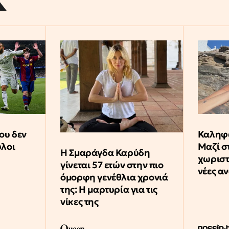
ου δεν
Καληφώ
ύλοι
Μαζί σ
Η Σμαράγδα Καρύδη
χωριστά
γίνεται 57 ετών στην πιο
νέες α
όμορφη γενέθλια χρονιά
της: Η μαρτυρία για τις
νίκες της