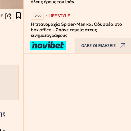
όλους όρους του Ιράν
∙
LIFESTYLE
ΣΕ
12:27
Η τιτανομαχία Spider-Man και Οδυσσέα στο
box office – Σπάνε ταμεία στους
κινηματογράφους
ΟΛΕΣ ΟΙ ΕΙΔΗΣΕΙΣ
∙
ΚΟΣΜΟΣ
12:17
Αυστραλία: Δύο αεροσκάφη γλίτωσαν στο
παρά ένα την σύγκρουση στον
αεροδιάδρομο
∙
ΕΛΛΑΔΑ
12:07
Συναγερμός για φωτιές: Red Code για Αττική
και άλλες πέντε περιοχές
∙
LIFESTYLE
11:58
ης
Μέριλιν Μονρόε: Η άγνωστη συνέντευξη σε
Έλληνα δημοσιογράφο – Θα ήθελα να είχα
γεννηθεί στην Ελλάδα