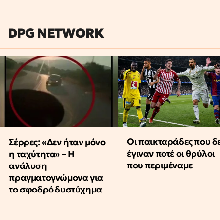
DPG NETWORK
Οι παικταράδες που δ
Σέρρες: «Δεν ήταν μόνο
έγιναν ποτέ οι θρύλοι
η ταχύτητα» – Η
που περιμέναμε
ανάλυση
πραγματογνώμονα για
το σφοδρό δυστύχημα