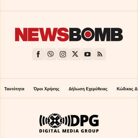
Ταυτότητα
Όροι Χρήσης
Δήλωση Εχεμύθειας
Κώδικας Δ