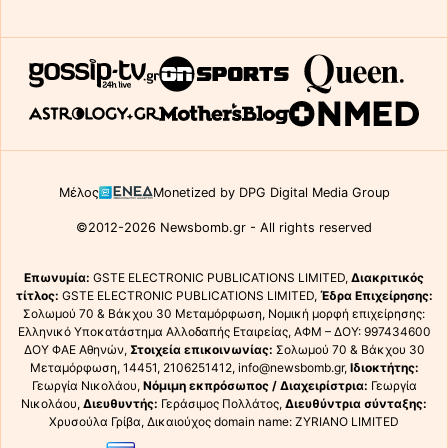
Μέλος
Monetized by DPG Digital Media Group
©2012-2026 Newsbomb.gr - All rights reserved
Επωνυμία:
GSTE ELECTRONIC PUBLICATIONS LIMITED,
Διακριτικός
τίτλος:
GSTE ELECTRONIC PUBLICATIONS LIMITED,
Έδρα Επιχείρησης:
Σολωμού 70 & Βάκχου 30 Μεταμόρφωση, Νομική μορφή επιχείρησης:
Ελληνικό Υποκατάστημα Αλλοδαπής Εταιρείας, ΑΦΜ – ΔΟΥ: 997434600
ΔΟΥ ΦΑΕ Αθηνών,
Στοιχεία επικοινωνίας:
Σολωμού 70 & Βάκχου 30
Μεταμόρφωση, 14451, 2106251412, info@newsbomb.gr,
Ιδιοκτήτης:
Γεωργία Νικολάου,
Νόμιμη εκπρόσωπος / Διαχειρίστρια:
Γεωργία
Νικολάου,
Διευθυντής:
Γεράσιμος Πολλάτος,
Διευθύντρια σύνταξης:
Χρυσούλα Γρίβα, Δικαιούχος domain name: ZYRIANO LIMITED