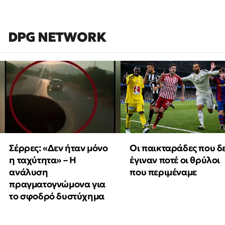
DPG NETWORK
Οι παικταράδες που δ
Σέρρες: «Δεν ήταν μόνο
έγιναν ποτέ οι θρύλοι
η ταχύτητα» – Η
που περιμέναμε
ανάλυση
πραγματογνώμονα για
το σφοδρό δυστύχημα