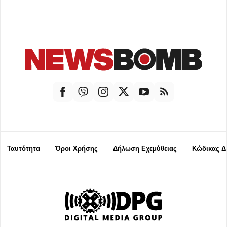
Ταυτότητα
Όροι Χρήσης
Δήλωση Εχεμύθειας
Κώδικας Δ