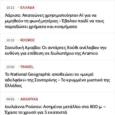
∙
ΕΛΛΑΔΑ
10:21
Λάρισα: Απατεώνες χρησιμοποίησαν AI για να
μιμηθούν τη φωνή μητέρας – Έβαλαν παιδί να τους
παραδώσει χρήματα και κοσμήματα
∙
ΚΟΣΜΟΣ
10:10
Σαουδική Αραβία: Οι αντάρτες Χούθι ανέλαβαν την
ευθύνη για επίθεση σε διυλιστήριο της Aramco
∙
TRAVEL
10:00
Το National Geographic αποθεώνει το «μικρό
αδελφάκι» της Σαντορίνης – Το κρυμμένο μυστικό της
Ελλάδας
∙
ΑΘΛΗΤΙΚΑ
09:50
Ιουλιάννα Ρούσου: Ασημένιο μετάλλιο στα 800 μ. –
Έχασε το χρυσό για 5 εκατοστά