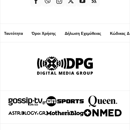
Ταυτότητα
Όροι Χρήσης
Δήλωση Εχεμύθειας
Κώδικας Δ