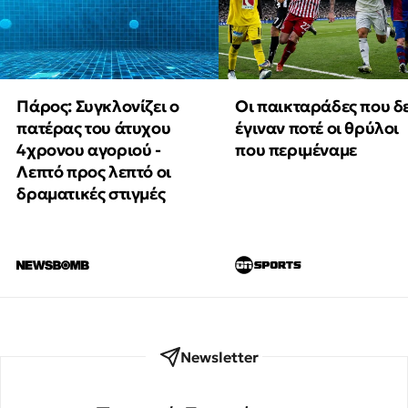
Πάρος: Συγκλονίζει ο
Οι παικταράδες που δ
πατέρας του άτυχου
έγιναν ποτέ οι θρύλοι
4χρονου αγοριού -
που περιμέναμε
Λεπτό προς λεπτό οι
δραματικές στιγμές
Newsletter