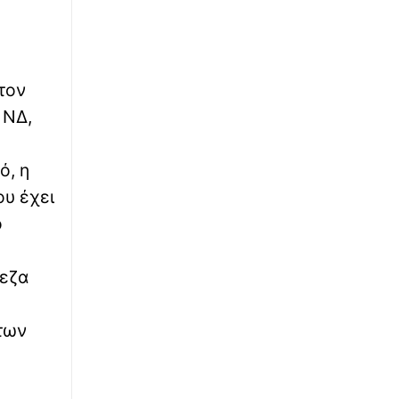
∙
ΕΛΛΑΔΑ
05:10
Καιρός: Συνεχίζονται τα ισχυρά μελτέμια στο
Αιγαίο με αυξημένες θερμοκρασίες - Που
αναμένονται τοπικές καταιγίδες
τον
∙
ΕΚΚΛΗΣΙΑ
05:00
 ΝΔ,
Εορτολόγιο 8 Αυγούστου: Ποιοι γιορτάζουν
σήμερα
ό, η
∙
ου έχει
ΕΛΛΑΔΑ
04:45
Πρωτοσέλιδα εφημερίδων: Τι γράφουν
ό
σήμερα 8 Αυγούστου
πεζα
∙
ΚΟΣΜΟΣ
04:40
Ουκρανία: Τρεις νεκροί από ρωσικές
επιθέσεις στο Κίεβο - Ένα παιδί ανάμεσά
άτων
τους
∙
ΕΛΛΑΔΑ
04:20