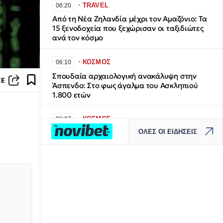
∙
TRAVEL
06:20
Από τη Νέα Ζηλανδία μέχρι τον Αμαζόνιο: Τα
15 ξενοδοχεία που ξεχώρισαν οι ταξιδιώτες
ανά τον κόσμο
∙
ΚΟΣΜΟΣ
06:10
Σπουδαία αρχαιολογική ανακάλυψη στην
ΣΕ
Άσπενδο: Στο φως άγαλμα του Ασκληπιού
1.800 ετών
∙
ΚΟΣΜΟΣ
06:07
ΟΛΕΣ ΟΙ ΕΙΔΗΣΕΙΣ
CNN: Ο αρχηγός του Αμερικανικού στρατού
αναζητά σχέδια «εξόδου» από τον πόλεμο με
το Ιράν
∙
ΠΟΛΙΤΙΚΗ
06:00
ΕΛΑΣ: Η διπλή κίνηση Τσίπρα στη ΔΕΘ με
στόχο την... «περικύκλωση» Μητσοτάκη
∙
ΚΟΣΜΟΣ