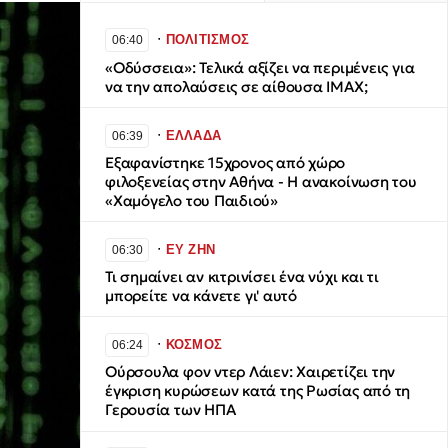
∙
ΠΟΛΙΤΙΣΜΟΣ
06:40
«Οδύσσεια»: Τελικά αξίζει να περιμένεις για
να την απολαύσεις σε αίθουσα IMAX;
∙
ΕΛΛΑΔΑ
06:39
Εξαφανίστηκε 15χρονος από χώρο
φιλοξενείας στην Αθήνα - Η ανακοίνωση του
«Χαμόγελο του Παιδιού»
∙
ΕΥ ΖΗΝ
06:30
Τι σημαίνει αν κιτρινίσει ένα νύχι και τι
μπορείτε να κάνετε γι' αυτό
∙
ΚΟΣΜΟΣ
06:24
Ούρσουλα φον ντερ Λάιεν: Χαιρετίζει την
έγκριση κυρώσεων κατά της Ρωσίας από τη
Γερουσία των ΗΠΑ