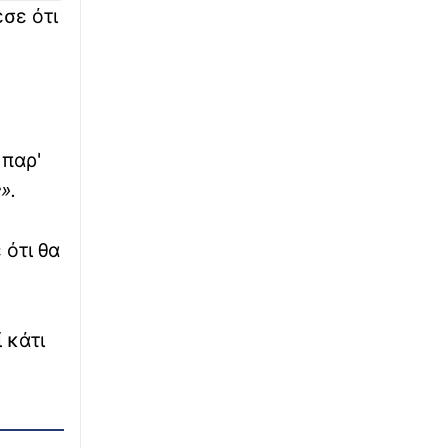
05:50
σε ότι
Explainer - Συμφωνία Τουρκίας, Σαουδικής
Αραβίας, Πακιστάν: Μπορεί να εφαρμοστεί;
∙
ΟΙΚΟΝΟΜΙΑ
05:40
Παγκόσμια ανησυχία για τις τιμές των
τροφίμων: Εκρηκτικό κοκτέιλ από πολέμους
 παρ'
και «Ελ Νίνιο» - Τι γίνεται στην Ελλάδα
».
∙
ΕΛΛΑΔΑ
05:30
Παιδόφιλος στην Κρήτη: Δεν είχε γίνει
 ότι θα
επίσημη καταγγελία στις Αρχές -
Ανθρωποκυνηγητό στο Ηράκλειο για τον
εντοπισμό του τουρίστα
 κάτι
∙
ΟΙΚΟΝΟΜΙΑ
05:20
ΑΑΔΕ: Άνοιξε ξανά το σύστημα Ενιαίας
Αίτησης Ενίσχυσης 2025 για διορθώσεις και
συμπλήρωση στοιχείων