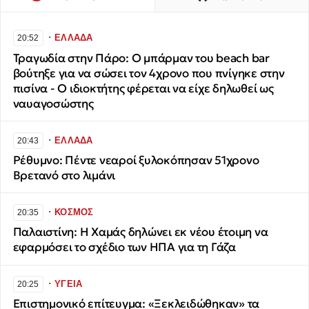
∙
ΕΛΛΑΔΑ
20:52
Τραγωδία στην Πάρο: Ο μπάρμαν του beach bar
βούτηξε για να σώσει τον 4χρονο που πνίγηκε στην
πισίνα - Ο ιδιοκτήτης φέρεται να είχε δηλωθεί ως
ναυαγοσώστης
∙
ΕΛΛΑΔΑ
20:43
Ρέθυμνο: Πέντε νεαροί ξυλοκόπησαν 51χρονο
Βρετανό στο λιμάνι
∙
ΚΟΣΜΟΣ
20:35
Παλαιστίνη: Η Χαμάς δηλώνει εκ νέου έτοιμη να
εφαρμόσει το σχέδιο των ΗΠΑ για τη Γάζα
∙
ΥΓΕΙΑ
20:25
Επιστημονικό επίτευγμα: «Ξεκλειδώθηκαν» τα