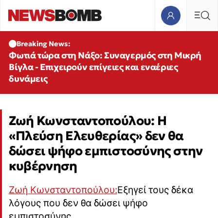
Breaking News:
Φωτιά τώρα στη Νάξο: Συναγερμός στη Μικρή
Βίγλα - Επιχειρούν επίγειες και εναέριες
δυνάμεις
Ζωή Κωνσταντοπούλου: Η
«Πλεύση Ελευθερίας» δεν θα
δώσει ψήφο εμπιστοσύνης στην
κυβέρνηση
Ζωή Κωνσταντοπούλου:
Εξηγεί τους δέκα
λόγους που δεν θα δώσει ψήφο
εμπιστοσύνης