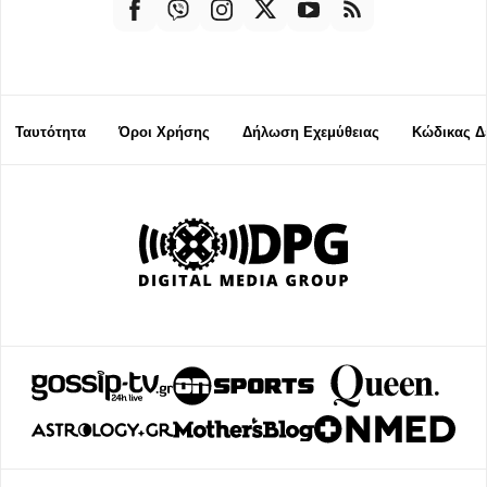
Ταυτότητα
Όροι Χρήσης
Δήλωση Εχεμύθειας
Κώδικας Δ