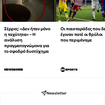
Οι παικταράδες που δ
Σέρρες: «Δεν ήταν μόνο
έγιναν ποτέ οι θρύλοι
η ταχύτητα» – Η
που περιμέναμε
ανάλυση
πραγματογνώμονα για
το σφοδρό δυστύχημα
Newsletter