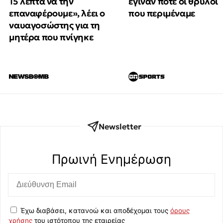
15 λεπτά να την
έγιναν ποτέ οι θρύλοι
επαναφέρουμε», λέει ο
που περιμέναμε
ναυαγοσώστης για τη
μητέρα που πνίγηκε
Newsletter
Πρωινή Eνημέρωση
Έχω διαβάσει, κατανοώ και αποδέχομαι τους
όρους
χρήσης
του ιστότοπου της εταιρείας