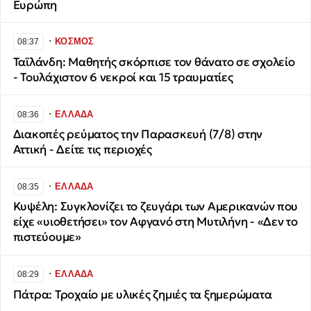
Ευρώπη
∙
ΚΟΣΜΟΣ
08:37
Ταϊλάνδη: Μαθητής σκόρπισε τον θάνατο σε σχολείο
- Τουλάχιστον 6 νεκροί και 15 τραυματίες
∙
ΕΛΛΑΔΑ
08:36
Διακοπές ρεύματος την Παρασκευή (7/8) στην
Αττική - Δείτε τις περιοχές
∙
ΕΛΛΑΔΑ
08:35
Κυψέλη: Συγκλονίζει το ζευγάρι των Αμερικανών που
είχε «υιοθετήσει» τον Αφγανό στη Μυτιλήνη - «Δεν το
πιστεύουμε»
∙
ΕΛΛΑΔΑ
08:29
Πάτρα: Τροχαίο με υλικές ζημιές τα ξημερώματα