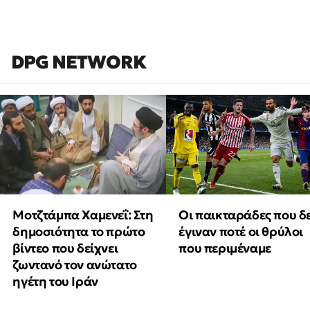
DPG NETWORK
Μοτζτάμπα Χαμενεΐ: Στη
Οι παικταράδες που δ
δημοσιότητα το πρώτο
έγιναν ποτέ οι θρύλοι
βίντεο που δείχνει
που περιμέναμε
ζωντανό τον ανώτατο
ηγέτη του Ιράν