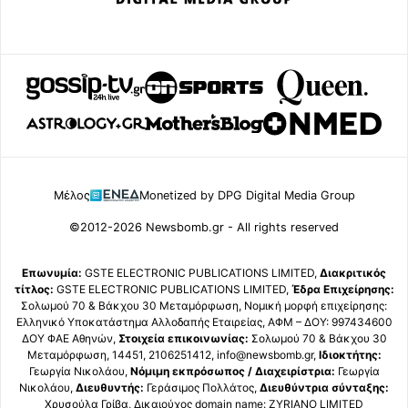
Μέλος
Monetized by DPG Digital Media Group
©2012-2026 Newsbomb.gr - All rights reserved
Επωνυμία:
GSTE ELECTRONIC PUBLICATIONS LIMITED,
Διακριτικός
τίτλος:
GSTE ELECTRONIC PUBLICATIONS LIMITED,
Έδρα Επιχείρησης:
Σολωμού 70 & Βάκχου 30 Μεταμόρφωση, Νομική μορφή επιχείρησης:
Ελληνικό Υποκατάστημα Αλλοδαπής Εταιρείας, ΑΦΜ – ΔΟΥ: 997434600
ΔΟΥ ΦΑΕ Αθηνών,
Στοιχεία επικοινωνίας:
Σολωμού 70 & Βάκχου 30
Μεταμόρφωση, 14451, 2106251412, info@newsbomb.gr,
Ιδιοκτήτης:
Γεωργία Νικολάου,
Νόμιμη εκπρόσωπος / Διαχειρίστρια:
Γεωργία
Νικολάου,
Διευθυντής:
Γεράσιμος Πολλάτος,
Διευθύντρια σύνταξης:
Χρυσούλα Γρίβα, Δικαιούχος domain name: ZYRIANO LIMITED