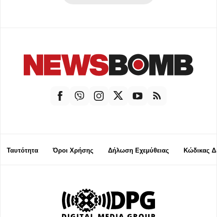
Ταυτότητα
Όροι Χρήσης
Δήλωση Εχεμύθειας
Κώδικας Δ