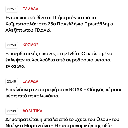
∙
ΕΛΛΑΔΑ
23:57
​Εντυπωσιακό βίντεο: Πτήση πάνω από το
Καϊμακτσαλάν στο 25ο Πανελλήνιο Πρωτάθλημα
Αλεξίπτωτου Πλαγιά
∙
ΚΟΣΜΟΣ
23:53
Ξεκαρδιστικές εικόνες στην Ινδία: Οι καλεσμένοι
έκλεψαν τα λουλούδια από αεροδρόμιο μετά τα
εγκαίνια
∙
ΕΛΛΑΔΑ
23:48
Επικίνδυνη αναστροφή στον ΒΟΑΚ – Οδηγός πέρασε
μέσα από τα κολωνάκια
∙
ΑΘΛΗΤΙΚΑ
23:39
Δημοπρατείται η μπάλα από το «χέρι του Θεού» του
Ντιέγκο Μαραντόνα – Η «αστρονομική» της αξία