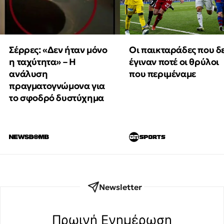
Οι παικταράδες που δ
Σέρρες: «Δεν ήταν μόνο
έγιναν ποτέ οι θρύλοι
η ταχύτητα» – Η
που περιμέναμε
ανάλυση
πραγματογνώμονα για
το σφοδρό δυστύχημα
Newsletter
Πρωινή Eνημέρωση