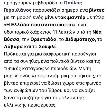
προηγούμενη εβδομάδα, ο
Παύλος
Γερουλάνος
παρουσιάζει σήμερα ένα
βίντεο
με τη μορφή ενός
μίνι ντοκιμαντέρ
με τίτλο
«
Η Ελλάδα που αντιστέκεται
», ένα
οδοιπορικό διάρκειας 11 λεπτών από τη
Νέα
Βύσσα
, την
Ορεστιάδα
, το
Διδυμότειχο
, τα
Λάβαρα
και το
Σουφλί
.
Πρόκειται για μια διαφορετική προσέγγιση
από τα συνηθισμένα πολιτικά βίντεο και τις
τυπικές καταγραφές περιοδειών. Με τη
μορφή ενός ντοκιμαντέρ μικρού μήκους, το
βίντεο επιχειρεί να δώσει χώρο στις φωνές
των ανθρώπων του Έβρου και να ανοίξει
ξανά τη συζήτηση για το μέλλον της
ελληνικής περιφέρειας.