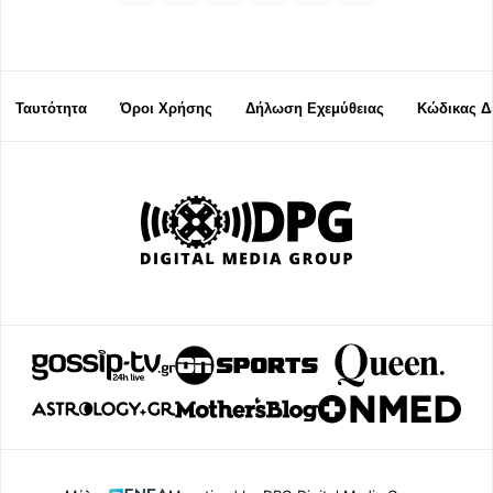
Ταυτότητα
Όροι Χρήσης
Δήλωση Εχεμύθειας
Κώδικας Δ