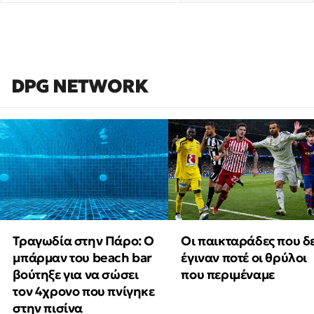
DPG NETWORK
Τραγωδία στην Πάρο: Ο
Οι παικταράδες που δ
μπάρμαν του beach bar
έγιναν ποτέ οι θρύλοι
βούτηξε για να σώσει
που περιμέναμε
τον 4χρονο που πνίγηκε
στην πισίνα