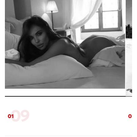
09
01
02