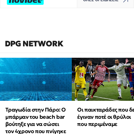
DPG NETWORK
Τραγωδία στην Πάρο: Ο
Οι παικταράδες που δ
μπάρμαν του beach bar
έγιναν ποτέ οι θρύλοι
βούτηξε για να σώσει
που περιμέναμε
τον 4χρονο που πνίγηκε