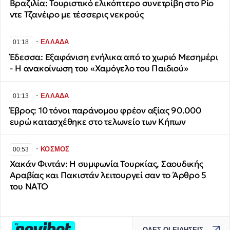
Βραζιλία: Τουριστικό ελικόπτερο συνετρίβη στο Ρίο
ντε Τζανέιρο με τέσσερις νεκρούς
∙
ΕΛΛΑΔΑ
01:18
Έδεσσα: Εξαφάνιση ενήλικα από το χωριό Μεσημέρι
- Η ανακοίνωση του «Χαμόγελο του Παιδιού»
∙
ΕΛΛΑΔΑ
01:13
Έβρος: 10 τόνοι παράνομου φρέον αξίας 90.000
ευρώ κατασχέθηκε στο τελωνείο των Κήπων
∙
ΚΟΣΜΟΣ
00:53
Χακάν Φιντάν: Η συμφωνία Τουρκίας, Σαουδικής
Αραβίας και Πακιστάν λειτουργεί σαν το Άρθρο 5
του ΝΑΤΟ
ΟΛΕΣ ΟΙ ΕΙΔΗΣΕΙΣ