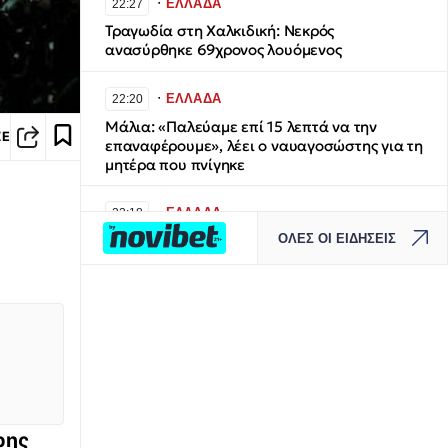
∙
ΕΛΛΑΔΑ
22:27
Τραγωδία στη Χαλκιδική: Νεκρός
ανασύρθηκε 69χρονος λουόμενος
∙
ΕΛΛΑΔΑ
22:20
Μάλια: «Παλεύαμε επί 15 λεπτά να την
ΣΕ
επαναφέρουμε», λέει ο ναυαγοσώστης για τη
μητέρα που πνίγηκε
∙
ΕΛΛΑΔΑ
22:18
ΟΛΕΣ ΟΙ ΕΙΔΗΣΕΙΣ
Παράσυρση πεζού από ΙΧ στον
Δενδροπόταμο Θεσσαλονίκης
∙
ΚΟΣΜΟΣ
22:11
Συρία: Έκρηξη σε μίνι λεωφορείο έξω από τη
Δαμασκό - Δύο νεκροί και 13 τραυματίες
∙
ΣΤΟΙΧΗΜΑ
22:07
Κλήρωση Τζόκερ 6/8/2025: Αυτοί είναι οι
ρης