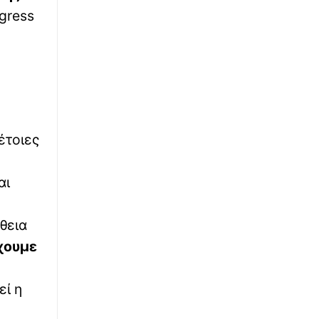
αριθμοί που κερδίζουν 2.500.000 ευρώ
gress
∙
ΕΛΛΑΔΑ
21:58
ΓΣΕΕ: Πώς αμείβονται οι εργαζόμενοι για την
αργία του Δεκαπενταύγουστου
∙
ΕΛΛΑΔΑ
21:51
Σύγκρουση ελικοπτέρων στην Ψάθα: Στα
«χέρια» της ΕΛΑΣ το αμοντάριστο βίντεο του
έτοιες
δυστυχήματος – Καταγράφεται και τρίτο
εναέριο στο χώρο των επιχειρήσεων
αι
∙
ΕΛΛΑΔΑ
21:48
Άρτα: Χειροπέδες σε 2 στελέχη του ΔΕΔΔΗΕ
θεια
για την έκρηξη σε μετασχηματιστή –
χουμε
Ακολούθησε φωτιά
∙
ΕΛΛΑΔΑ
21:41
εί η
Συντάξεις Σεπτεμβρίου 2026: Πότε οι
πληρωμές – Ημερομηνίες ανά ταμείο