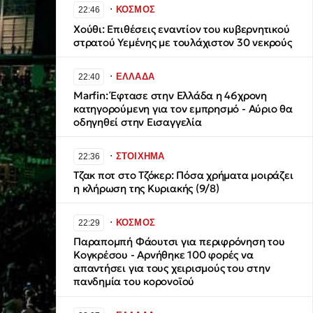
∙
ΚΟΣΜΟΣ
22:46
Χούθι: Επιθέσεις εναντίον του κυβερνητικού
στρατού Υεμένης με τουλάχιστον 30 νεκρούς
∙
ΕΛΛΑΔΑ
22:40
Marfin: Έφτασε στην Ελλάδα η 46χρονη
κατηγορούμενη για τον εμπρησμό - Αύριο θα
οδηγηθεί στην Εισαγγελία
∙
ΣΤΟΙΧΗΜΑ
22:36
Τζακ ποτ στο Τζόκερ: Πόσα χρήματα μοιράζει
η κλήρωση της Κυριακής (9/8)
∙
ΚΟΣΜΟΣ
22:29
Παραπομπή Φάουτσι για περιφρόνηση του
Κογκρέσου - Αρνήθηκε 100 φορές να
απαντήσει για τους χειρισμούς του στην
πανδημία του κορονοϊού