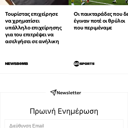
Τουρίστας επιχείρησε
Οι παικταράδες που δ
να χρηματίσει
έγιναν ποτέ οι θρύλοι
υπάλληλο επιχείρησης
που περιμέναμε
για του επιτρέψει να
ασελγήσει σε ανήλικη
Newsletter
Πρωινή Eνημέρωση