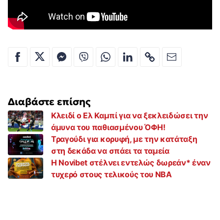
Διαβάστε επίσης
Κλειδί ο Ελ Καμπί για να ξεκλειδώσει την
άμυνα του παθιασμένου ΌΦΗ!
Τραγούδι για κορυφή, με την κατάταξη
στη δεκάδα να σπάει τα ταμεία
Η Novibet στέλνει εντελώς δωρεάν* έναν
τυχερό στους τελικούς του ΝΒΑ