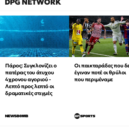
DPG NETWORK
Πάρος: Συγκλονίζει ο
Οι παικταράδες που δ
πατέρας του άτυχου
έγιναν ποτέ οι θρύλοι
4χρονου αγοριού -
που περιμέναμε
Λεπτό προς λεπτό οι
δραματικές στιγμές