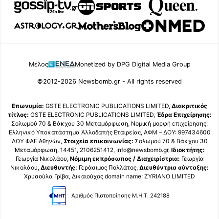
Μέλος
Monetized by DPG Digital Media Group
©2012-2026 Newsbomb.gr - All rights reserved
Επωνυμία:
GSTE ELECTRONIC PUBLICATIONS LIMITED,
Διακριτικός
τίτλος:
GSTE ELECTRONIC PUBLICATIONS LIMITED,
Έδρα Επιχείρησης:
Σολωμού 70 & Βάκχου 30 Μεταμόρφωση, Νομική μορφή επιχείρησης:
Ελληνικό Υποκατάστημα Αλλοδαπής Εταιρείας, ΑΦΜ – ΔΟΥ: 997434600
ΔΟΥ ΦΑΕ Αθηνών,
Στοιχεία επικοινωνίας:
Σολωμού 70 & Βάκχου 30
Μεταμόρφωση, 14451, 2106251412, info@newsbomb.gr,
Ιδιοκτήτης:
Γεωργία Νικολάου,
Νόμιμη εκπρόσωπος / Διαχειρίστρια:
Γεωργία
Νικολάου,
Διευθυντής:
Γεράσιμος Πολλάτος,
Διευθύντρια σύνταξης:
Χρυσούλα Γρίβα, Δικαιούχος domain name: ZYRIANO LIMITED
Αριθμός Πιστοποίησης Μ.Η.Τ. 242188