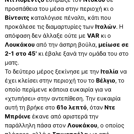
προσπάθεια του μέσα στην περιοχή κι ο
Βίντσιτς
καταλόγισε πέναλτι, κάτι που
προκάλεσε τις διαμαρτυρίες των
Ιταλών
. Η
απόφαση δεν άλλαξε ούτε με
VAR
κι ο
Λουκάκου
από την άσπρη βούλα,
μείωσε σε
2-1 στο 45'
κι έβαλε ξανά την ομάδα του στο
ματς.
Το δεύτερο μέρος ξεκίνησε με την
Ιταλία
να
έχει κλείσει στην περιοχή του το
Βέλγιο
, το
οποίο περίμενε κάποια ευκαιρία για να
«χτυπήσει» στην αντεπίθεση. Την ευκαιρία
αυτή τη βρήκε στο
61ο λεπτό
, όταν
Ντε
Μπρόινε
έκανε από αριστερά την
παράλληλη πάσα στον
Λουκάκου
, ο οποίος