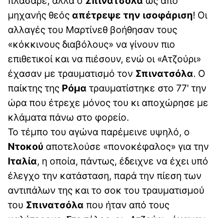
πλάσαρε, αλλά ο
Σπινατσόλα
ως από
μηχανής θεός
απέτρεψε την ισοφάριση
! Οι
αλλαγές του Μαρτίνεθ βοήθησαν τους
«κόκκινους διαβόλους» να γίνουν πιο
επιθετικοί και να πιέσουν, ενώ οι «Ατζούρι»
έχασαν με τραυματισμό τον
Σπινατσόλα
. Ο
παίκτης της
Ρόμα
τραυματίστηκε στο 77' την
ώρα που έτρεχε μόνος του κι αποχώρησε με
κλάματα πάνω στο φορείο.
Το τέμπο του αγώνα παρέμεινε υψηλό, ο
Ντοκού
αποτελούσε «πονοκέφαλος» για την
Ιταλία
, η οποία, πάντως, έδειχνε να έχει υπό
έλεγχο την κατάσταση, παρά την πίεση των
αντιπάλων της και το σοκ του τραυματισμού
του
Σπινατσόλα
που ήταν από τους