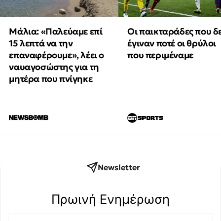
Μάλια: «Παλεύαμε επί
Οι παικταράδες που δ
15 λεπτά να την
έγιναν ποτέ οι θρύλοι
επαναφέρουμε», λέει ο
που περιμέναμε
ναυαγοσώστης για τη
μητέρα που πνίγηκε
Newsletter
Πρωινή Eνημέρωση