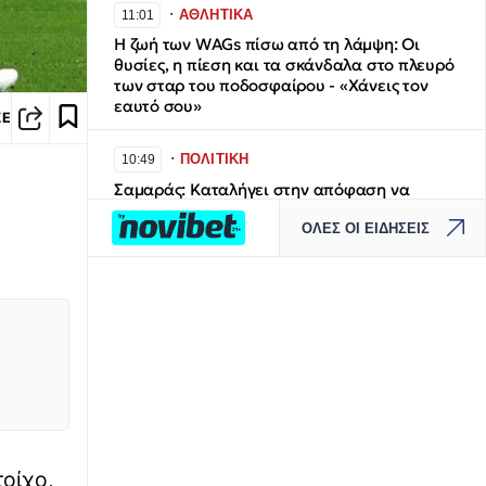
∙
ΑΘΛΗΤΙΚΑ
11:01
Η ζωή των WAGs πίσω από τη λάμψη: Οι
θυσίες, η πίεση και τα σκάνδαλα στο πλευρό
των σταρ του ποδοσφαίρου - «Χάνεις τον
εαυτό σου»
ΣΕ
∙
ΠΟΛΙΤΙΚΗ
10:49
Σαμαράς: Καταλήγει στην απόφαση να
ανακοινώσει νέο κόμμα τον Σεπτέμβριο
ΟΛΕΣ ΟΙ ΕΙΔΗΣΕΙΣ
∙
ΕΛΛΑΔΑ
10:37
Τραγωδία στην Πάρο: Στον Εισαγγελέα ο
ιδιοκτήτης beach bar μετά τον θάνατο
4χρονου σε πισίνα
∙
LIFESTYLE
10:30
Αθηνά Οικονομάκου – Μπρούνο Τσερέλα:
Συνεχίζουν τις διακοπές τους στο νησί
Μπόρα Μπόρα
τοίχο,