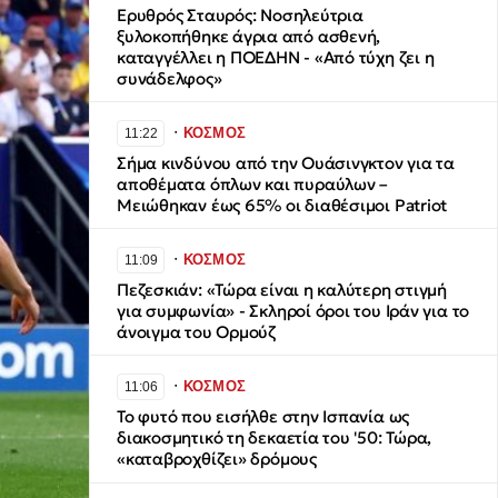
Ερυθρός Σταυρός: Νοσηλεύτρια
ξυλοκοπήθηκε άγρια από ασθενή,
καταγγέλλει η ΠΟΕΔΗΝ - «Από τύχη ζει η
συνάδελφος»
∙
ΚΟΣΜΟΣ
11:22
Σήμα κινδύνου από την Ουάσινγκτον για τα
αποθέματα όπλων και πυραύλων –
Μειώθηκαν έως 65% οι διαθέσιμοι Patriot
∙
ΚΟΣΜΟΣ
11:09
Πεζεσκιάν: «Τώρα είναι η καλύτερη στιγμή
για συμφωνία» - Σκληροί όροι του Ιράν για το
άνοιγμα του Ορμούζ
∙
ΚΟΣΜΟΣ
11:06
Το φυτό που εισήλθε στην Ισπανία ως
διακοσμητικό τη δεκαετία του '50: Τώρα,
«καταβροχθίζει» δρόμους