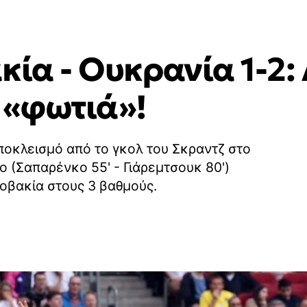
κία - Ουκρανία 1-2
 «φωτιά»!
ποκλεισμό από το γκολ του Σκραντζ στο
νο (Σαπαρένκο 55' - Γιάρεμτσουκ 80')
λοβακία στους 3 βαθμούς.