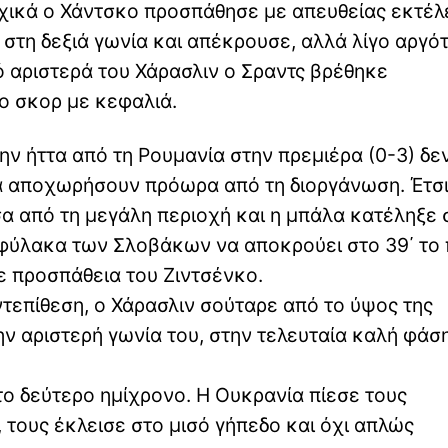
Αρχικά ο Χάντσκο προσπάθησε με απευθείας εκτέ
 στη δεξιά γωνία και απέκρουσε, αλλά λίγο αργό
ό αριστερά του Χάρασλιν ο Σραντς βρέθηκε
το σκορ με κεφαλιά.
ν ήττα από τη Ρουμανία στην πρεμιέρα (0-3) δε
να αποχωρήσουν πρόωρα από τη διοργάνωση. Έτσι
σα από τη μεγάλη περιοχή και η μπάλα κατέληξε 
οφύλακα των Σλοβάκων να αποκρούει στο 39΄ το
σε προσπάθεια του Ζιντσένκο.
τεπίθεση, ο Χάρασλιν σούταρε από το ύψος της
ν αριστερή γωνία του, στην τελευταία καλή φάσ
το δεύτερο ημίχρονο. Η Ουκρανία πίεσε τους
τους έκλεισε στο μισό γήπεδο και όχι απλώς