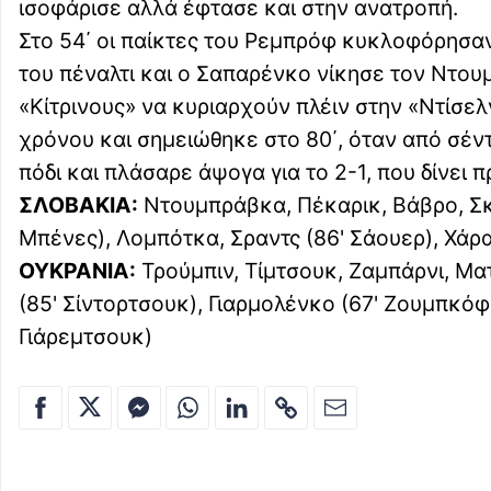
ισοφάρισε αλλά έφτασε και στην ανατροπή.
Στο 54΄ οι παίκτες του Ρεμπρόφ κυκλοφόρησαν
του πέναλτι και ο Σαπαρένκο νίκησε τον Ντο
«Κίτρινους» να κυριαρχούν πλέιν στην «Ντίσε
χρόνου και σημειώθηκε στο 80΄, όταν από σέν
πόδι και πλάσαρε άψογα για το 2-1, που δίνει
ΣΛΟΒΑΚΙΑ:
Ντουμπράβκα, Πέκαρικ, Βάβρο, Σκρ
Μπένες), Λομπότκα, Σραντς (86' Σάουερ), Χάρα
ΟΥΚΡΑΝΙΑ:
Τρούμπιν, Τίμτσουκ, Ζαμπάρνι, Μ
(85' Σίντορτσουκ), Γιαρμολένκο (67' Ζουμπκόφ
Γιάρεμτσουκ)