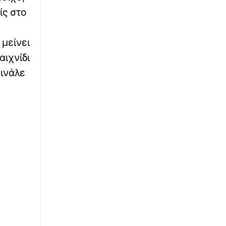
∙
ίς στο
ΕΛΛΑΔΑ
10:21
Λάρισα: Απατεώνες χρησιμοποίησαν AI για
να μιμηθούν τη φωνή μητέρας – Έβαλαν
μείνει
παιδί να τους παραδώσει χρήματα και
κοσμήματα
αιχνίδι
φινάλε
∙
ΚΟΣΜΟΣ
10:10
Σαουδική Αραβία: Οι αντάρτες Χούθι
ανέλαβαν την ευθύνη για επίθεση σε
διυλιστήριο της Aramco
∙
TRAVEL
10:00
Το National Geographic αποθεώνει το «μικρό
αδελφάκι» της Σαντορίνης – Το κρυμμένο
μυστικό της Ελλάδας
∙
ΑΘΛΗΤΙΚΑ
09:50
Ιουλιάννα Ρούσου: Ασημένιο μετάλλιο στα
800 μ. – Έχασε το χρυσό για 5 εκατοστά