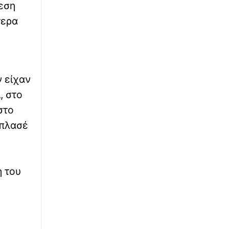
λεση
∙
ΕΛΛΑΔΑ
08:48
τερα
Πινακίδες κυκλοφορίας: Διαδικασία
παραγγελίας και έκδοσης με 3 κλικ - Έλεγχος
και κυρώσεις
∙
ΚΟΣΜΟΣ
08:48
ν είχαν
Προκαλεί πάλι η Τουρκία: Ο Φιντάν λέει ότι η
σταθερότητα στην Κύπρο οφείλεται στον
, στο
τουρκικό στρατό
στο
 πλασέ
∙
ΚΟΣΜΟΣ
08:31
Πανικός σε πτήση της Delta: «Υπάρχει
καπνός στο πιλοτήριο, εκκενώστε άμεσα»
η του
∙
ΚΟΣΜΟΣ
08:31
Σαουδική Αραβία: Φωτιά σε εγκαταστάσεις
του πετρελαϊκού κολοσσού Aramco