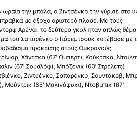
 ωραία την μπάλα, ο Ζιντσένκο την γύρισε στο 
υμπράβκα με έξοχο αριστερό πλασέ. Με τους
λντορφ Αρένα» το δεύτερο γκολ ήταν απλώς θέμα
τρα του Σαπαρένκο ο Γιάρεμτσουκ κατέβασε με τ
 προβάδισμα πρόκρισης στους Ουκρανούς.
ίνιαρ, Χάντσκο (67' Όμπερτ), Κούκτσκα, Ντούντ
σλιν (67' Σουσλόφ), Μπόζενικ (60' Στρέλετς)
ατβιένκο, Ζιντσένκο, Σαπαρένκο, Σουντάκοβ, Μπ
), Μούντρικ (85' Μαλινόφσκι), Ντόβμπικ (67'