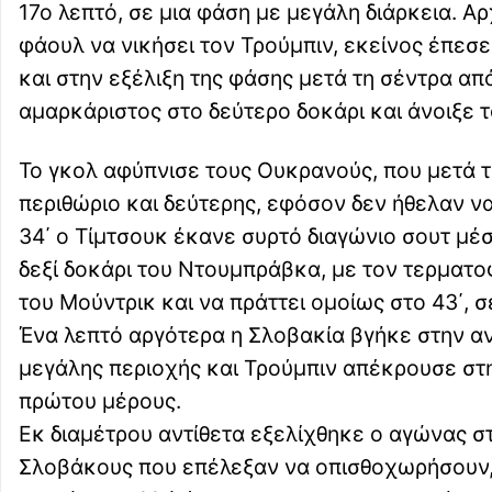
17ο λεπτό, σε μια φάση με μεγάλη διάρκεια. 
φάουλ να νικήσει τον Τρούμπιν, εκείνος έπεσε
και στην εξέλιξη της φάσης μετά τη σέντρα απ
αμαρκάριστος στο δεύτερο δοκάρι και άνοιξε 
Το γκολ αφύπνισε τους Ουκρανούς, που μετά τη
περιθώριο και δεύτερης, εφόσον δεν ήθελαν 
34΄ ο Τίμτσουκ έκανε συρτό διαγώνιο σουτ μέ
δεξί δοκάρι του Ντουμπράβκα, με τον τερματ
του Μούντρικ και να πράττει ομοίως στο 43΄, 
Ένα λεπτό αργότερα η Σλοβακία βγήκε στην αν
μεγάλης περιοχής και Τρούμπιν απέκρουσε στη
πρώτου μέρους.
Εκ διαμέτρου αντίθετα εξελίχθηκε ο αγώνας σ
Σλοβάκους που επέλεξαν να οπισθοχωρήσουν, 