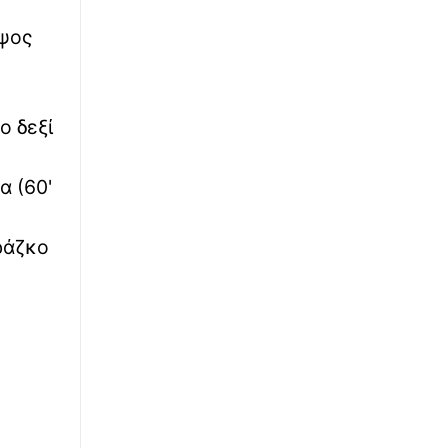
ύψος
ο δεξί
α (60'
ράζκο