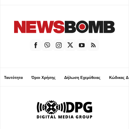
Ταυτότητα
Όροι Χρήσης
Δήλωση Εχεμύθειας
Κώδικας Δ