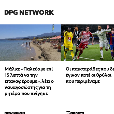
DPG NETWORK
Μάλια: «Παλεύαμε επί
Οι παικταράδες που δ
15 λεπτά να την
έγιναν ποτέ οι θρύλοι
επαναφέρουμε», λέει ο
που περιμέναμε
ναυαγοσώστης για τη
μητέρα που πνίγηκε