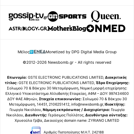
Μέλος
Monetized by DPG Digital Media Group
©2012-2026 Newsbomb.gr - All rights reserved
Επωνυμία:
GSTE ELECTRONIC PUBLICATIONS LIMITED,
Διακριτικός
τίτλος:
GSTE ELECTRONIC PUBLICATIONS LIMITED,
Έδρα Επιχείρησης:
Σολωμού 70 & Βάκχου 30 Μεταμόρφωση, Νομική μορφή επιχείρησης:
Ελληνικό Υποκατάστημα Αλλοδαπής Εταιρείας, ΑΦΜ – ΔΟΥ: 997434600
ΔΟΥ ΦΑΕ Αθηνών,
Στοιχεία επικοινωνίας:
Σολωμού 70 & Βάκχου 30
Μεταμόρφωση, 14451, 2106251412, info@newsbomb.gr,
Ιδιοκτήτης:
Γεωργία Νικολάου,
Νόμιμη εκπρόσωπος / Διαχειρίστρια:
Γεωργία
Νικολάου,
Διευθυντής:
Γεράσιμος Πολλάτος,
Διευθύντρια σύνταξης:
Χρυσούλα Γρίβα, Δικαιούχος domain name: ZYRIANO LIMITED
Αριθμός Πιστοποίησης Μ.Η.Τ. 242188