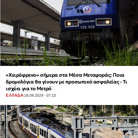
«Χειρόφρενο» σήμερα στα Μέσα Μεταφοράς: Ποια
δρομολόγια θα γίνουν με προσωπικό ασφαλείας - Τι
ισχύει για το Μετρό
·
ΕΛΛΑΔΑ
26.09.2024 - 07:10