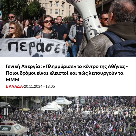
Γενική Απεργία: «Πλημμύρισε» το κέντρο της Αθήνας -
Ποιοι δρόμοι είναι κλειστοί και πώς λειτουργούν τα
ΜΜΜ
·
ΕΛΛΑΔΑ
20.11.2024 - 13:05