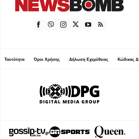
Ταυτότητα
Όροι Χρήσης
Δήλωση Εχεμύθειας
Κώδικας Δ