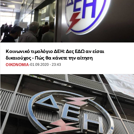
Κοινωνικό τιμολόγιο ΔΕΗ: Δες ΕΔΩ αν είσαι
δικαιούχος - Πώς θα κάνετε την αίτηση
·
ΟΙΚΟΝΟΜΙΑ
01.09.2020 - 23:43