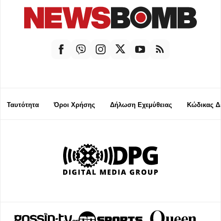
Ταυτότητα
Όροι Χρήσης
Δήλωση Εχεμύθειας
Κώδικας Δ