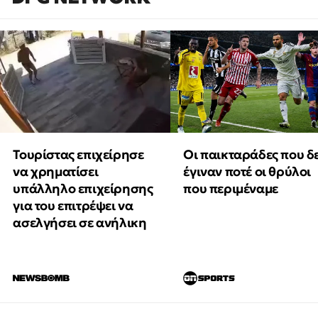
Τουρίστας επιχείρησε
Οι παικταράδες που δ
να χρηματίσει
έγιναν ποτέ οι θρύλοι
υπάλληλο επιχείρησης
που περιμέναμε
για του επιτρέψει να
ασελγήσει σε ανήλικη