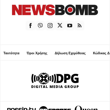
Ταυτότητα
Όροι Χρήσης
Δήλωση Εχεμύθειας
Κώδικας Δ