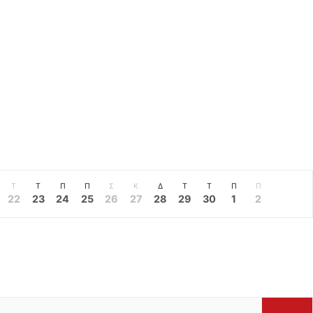
Τ
Τ
Π
Π
Σ
Κ
Δ
Τ
Τ
Π
Π
22
23
24
25
26
27
28
29
30
1
2