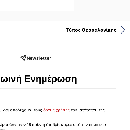
Τύπος Θεσσαλονίκης
Newsletter
ωινή Eνημέρωση
ώ και αποδέχομαι τους
όρους χρήσης
του ιστότοπου της
ίμαι άνω των 18 ετών ή ότι βρίσκομαι υπό την εποπτεία