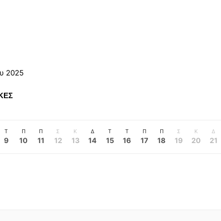
ου 2025
ΚΕΣ
Τ
Π
Π
Σ
Κ
Δ
Τ
Τ
Π
Π
Σ
Κ
Δ
9
10
11
12
13
14
15
16
17
18
19
20
21