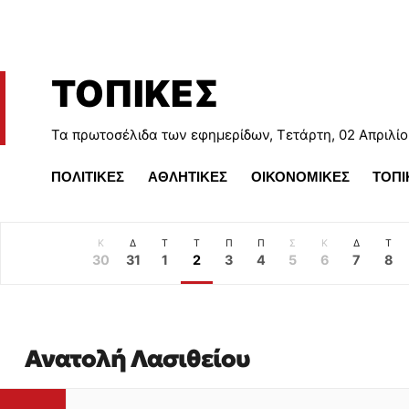
ΤΟΠΙΚΕΣ
Τα πρωτοσέλιδα των εφημερίδων, Τετάρτη, 02 Απριλί
ΠΟΛΙΤΙΚΕΣ
ΑΘΛΗΤΙΚΕΣ
ΟΙΚΟΝΟΜΙΚΕΣ
ΤΟΠΙ
Κ
Δ
Τ
Τ
Π
Π
Σ
Κ
Δ
Τ
30
31
1
2
3
4
5
6
7
8
Ανατολή Λασιθείου