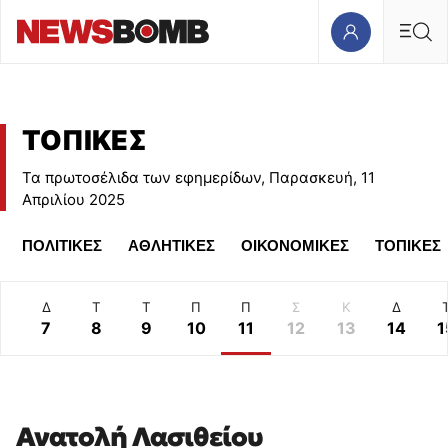
ΤΟΠΙΚΕΣ
Τα πρωτοσέλιδα των εφημερίδων, Παρασκευή, 11
Απριλίου 2025
ΠΟΛΙΤΙΚΕΣ
ΑΘΛΗΤΙΚΕΣ
ΟΙΚΟΝΟΜΙΚΕΣ
ΤΟΠΙΚΕΣ
Κ
Δ
Τ
Τ
Π
Π
Σ
Κ
Δ
6
7
8
9
10
11
12
13
14
1
Ανατολή Λασιθείου