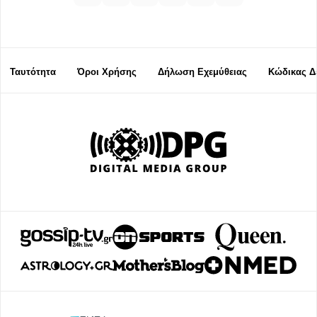
Ταυτότητα
Όροι Χρήσης
Δήλωση Εχεμύθειας
Κώδικας Δ