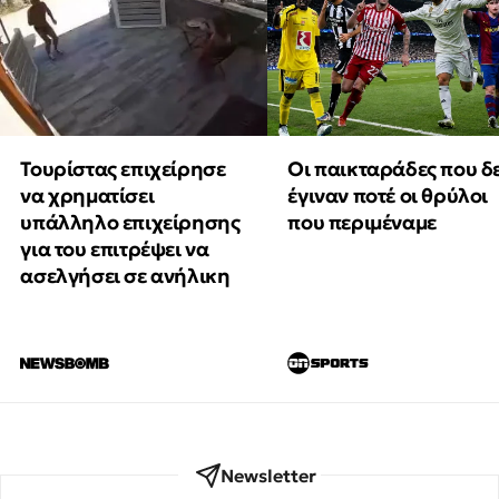
Τουρίστας επιχείρησε
Οι παικταράδες που δ
να χρηματίσει
έγιναν ποτέ οι θρύλοι
υπάλληλο επιχείρησης
που περιμέναμε
για του επιτρέψει να
ασελγήσει σε ανήλικη
Newsletter