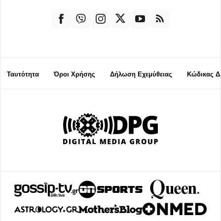
Ταυτότητα
Όροι Χρήσης
Δήλωση Εχεμύθειας
Κώδικας Δ