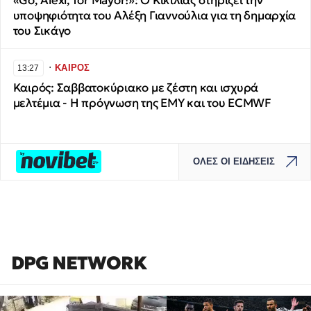
«Go, Alexi, for Mayor!»: Ο Κικίλιας στηρίζει την
υποψηφιότητα του Αλέξη Γιαννούλια για τη δημαρχία
του Σικάγο
∙
ΚΑΙΡΟΣ
13:27
Καιρός: Σαββατοκύριακο με ζέστη και ισχυρά
μελτέμια - Η πρόγνωση της ΕΜΥ και του ECMWF
ΟΛΕΣ ΟΙ ΕΙΔΗΣΕΙΣ
DPG NETWORK