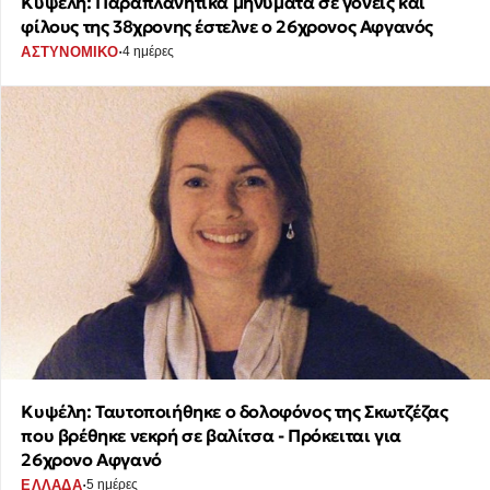
Κυψέλη: Παραπλανητικά μηνύματα σε γονείς και
φίλους της 38χρονης έστελνε ο 26χρονος Αφγανός
·
ΑΣΤΥΝΟΜΙΚΟ
4 ημέρες
Κυψέλη: Ταυτοποιήθηκε ο δολοφόνος της Σκωτζέζας
που βρέθηκε νεκρή σε βαλίτσα - Πρόκειται για
26χρονο Αφγανό
·
ΕΛΛΑΔΑ
5 ημέρες