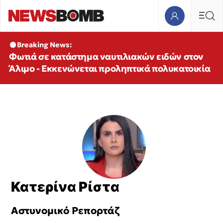
Breaking News:
Φωτιά σε κατάστημα ναυτιλιακών ειδών στον
Άλιμο - Εκκενώνεται προληπτικά πολυκατοικία
Κατερίνα Ρίστα
Αστυνομικό Ρεπορτάζ