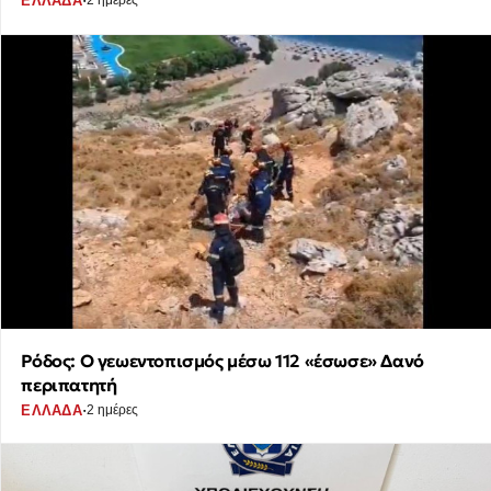
·
ΕΛΛΑΔΑ
2 ημέρες
Ρόδος: Ο γεωεντοπισμός μέσω 112 «έσωσε» Δανό
περιπατητή
·
ΕΛΛΑΔΑ
2 ημέρες