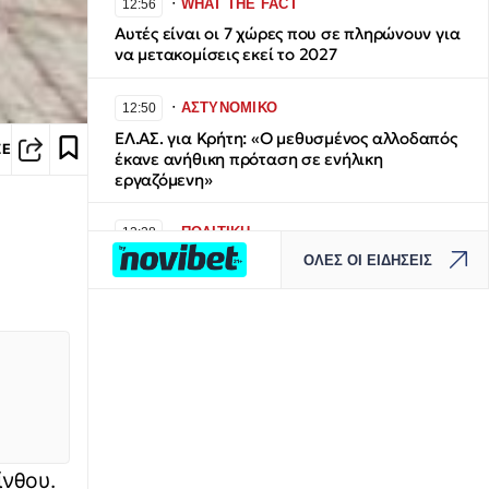
∙
WHAT THE FACT
12:56
Αυτές είναι οι 7 χώρες που σε πληρώνουν για
να μετακομίσεις εκεί το 2027
∙
ΑΣΤΥΝΟΜΙΚΟ
12:50
ΕΛ.ΑΣ. για Κρήτη: «Ο μεθυσμένος αλλοδαπός
ΣΕ
έκανε ανήθικη πρόταση σε ενήλικη
εργαζόμενη»
∙
ΠΟΛΙΤΙΚΗ
12:28
ΟΛΕΣ ΟΙ ΕΙΔΗΣΕΙΣ
Φωτιές: Από Δευτέρα οι αιτήσεις για
αποζημιώσεις στους πυρόπληκτους – Πότε
ξεκινούν τα αντιπλημμυρικά
∙
ΚΟΣΜΟΣ
12:28
«Green Boots»: Η επικίνδυνη επιχείρηση για
την ανάκτηση της σορού που έμεινε
παγωμένη 30 χρόνια κοντά στην κορυφή του
Έβερεστ
ρίνθου.