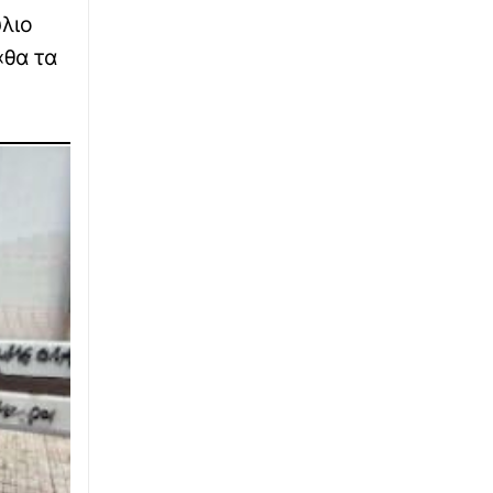
∙
ΑΣΤΥΝΟΜΙΚΟ
12:24
λιο
Θρίλερ στον Λυκαβηττό: Εντοπίστηκε πτώμα
«θα τα
σε σπηλιά κοντά στο εκκλησάκι των Αγίων
Ισιδώρων
∙
NEWSBOMB
12:18
Παραλίγο τραγωδία Σαλαμίνα: Έσωσαν με
Κάρπα κοριτσάκι 7 ετών
∙
ΕΛΛΑΔΑ
12:12
Ραδιοερασιτεχνικός Διαγωνισμός στη μνήμη
του ήρωα πιλότου Μιγάδη Ιωσήφ
∙
ΚΑΙΡΟΣ
12:02
Η Μεσόγειος «βράζει»: Στους 33℃ η
θερμοκρασία της θάλασσας – Η
προειδοποίηση Αρναούτογλου
∙
ΕΛΛΑΔΑ
11:57