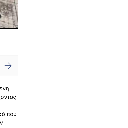
Χαλκιδική: 8χρονος τραυματίστηκε στο
κεφάλι μετά από βουτιά στη θάλασσα
∙
ΚΟΣΜΟΣ
11:54
Μέγκαν Μαρκλ: «Η μητρότητα είναι η
υπερδύναμή μου» - Τι είπε για την
πριγκίπισσα Λίλιμπετ
∙
ΠΟΛΙΤΙΣΜΟΣ
11:36
Δημήτρης Παπαμιχαήλ: 22 χρόνια χωρίς το
γοητευτικό «λεβεντόπαιδο» του ελληνικού
σινεμά – Το βίντεο της Finos Films
∙
μενη
ΚΟΣΜΟΣ
11:32
Guardian: Το Ιράν παίζει στις καθυστερήσεις
χοντας
για να κάνει ζημιά στον Τραμπ στις εκλογές
του Νοεμβρίου
ικό που
∙
ΕΛΛΑΔΑ
11:24
ον
Μύκονος: Ιταλοί τουρίστες έκαναν «κλαμπ»