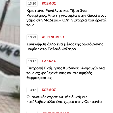
∙
ΚΟΣΜΟΣ
13:30
Κριστιάνο Ρονάλντο και Τζορτζίνα
Ροντρίγκες: Από τη γνωριμία στην Gucci στον
γάμο στη Μαδέρα – Όλη η ιστορία του έρωτά
τους
∙
ΑΣΤΥΝΟΜΙΚΟ
13:29
Συνελήφθη άλλο ένα μέλος της ρωσόφωνης
μαφίας στο Παλαιό Φάληρο
∙
ΕΛΛΑΔΑ
13:17
Επιτροπή Εκτίμησης Κινδύνου: Ανησυχία για
τους σχυρούς ανέμους και τις υψηλές
θερμοκρασίες
∙
ΚΟΣΜΟΣ
13:12
Οι ρωσικές στρατιωτικές δυνάμεις
κατέλαβαν άλλο ένα χωριό στην Ουκρανία