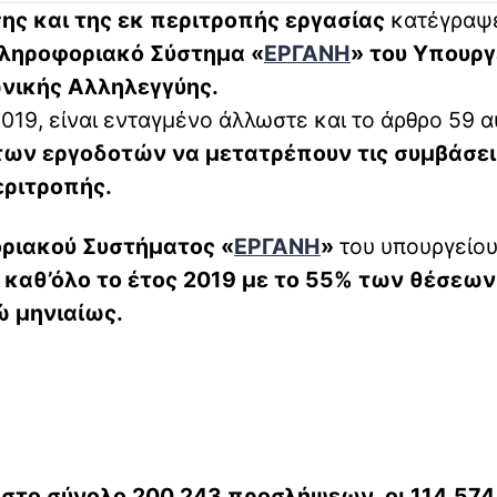
ης και της εκ περιτροπής εργασίας
κατέγραψε
Πληροφοριακό Σύστημα «
ΕΡΓΑΝΗ
» του Υπουργ
ωνικής Αλληλεγγύης.
019, είναι ενταγμένο άλλωστε και το άρθρο 59 α
των εργοδοτών να μετατρέπουν τις συμβάσει
εριτροπής.
οριακού Συστήματος «
ΕΡΓΑΝΗ
»
του υπουργείο
καθ’όλο το έτος 2019 με το 55% των θέσεων
 μηνιαίως.
,
στο σύνολο 200.243 προσλήψεων
,
οι 114.574