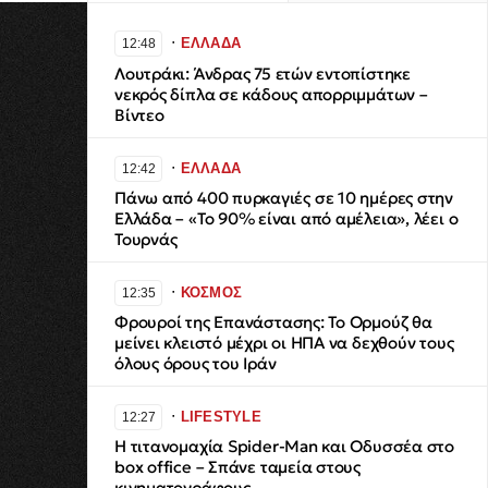
∙
ΕΛΛΑΔΑ
12:48
Λουτράκι: Άνδρας 75 ετών εντοπίστηκε
νεκρός δίπλα σε κάδους απορριμμάτων –
Βίντεο
∙
ΕΛΛΑΔΑ
12:42
Πάνω από 400 πυρκαγιές σε 10 ημέρες στην
Ελλάδα – «Το 90% είναι από αμέλεια», λέει ο
Τουρνάς
∙
ΚΟΣΜΟΣ
12:35
Φρουροί της Επανάστασης: Το Ορμούζ θα
μείνει κλειστό μέχρι οι ΗΠΑ να δεχθούν τους
όλους όρους του Ιράν
∙
LIFESTYLE
12:27
Η τιτανομαχία Spider-Man και Οδυσσέα στο
box office – Σπάνε ταμεία στους
κινηματογράφους