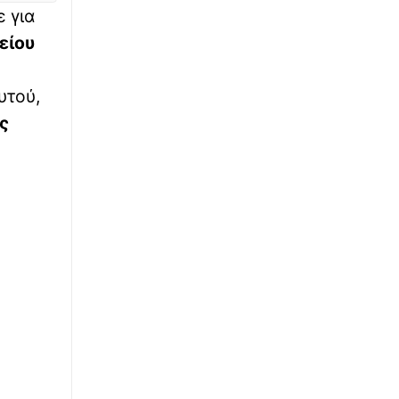
 για
∙
ΚΟΣΜΟΣ
11:35
είου
Δούναβης: Η ξηρασία «αποκαλύπτει» τα 200
πλοία του στόλου του Χίτλερ – Τα είχαν
βουλιάξει οι Ναζί για να καθυστερήσουν
υτού,
τους Σοβιετικούς
ς
∙
ΚΟΣΜΟΣ
11:30
Ποια μεγάλη πόλη ρίχνει χιλιάδες
χριστουγεννιάτικα δέντρα από ελικόπτερα
υ
εδώ και 36 χρόνια
∙
ΠΟΛΙΤΙΚΗ
11:29
Δύο νέοι αντιπεριφερειάρχες ορίστηκαν
στην Αττική από τον Νίκο Χαρδαλιά – Δείτε
τα ονόματα
∙
ΕΛΛΑΔΑ
11:23
Ερυθρός Σταυρός: Νοσηλεύτρια
ξυλοκοπήθηκε άγρια από ασθενή – Την