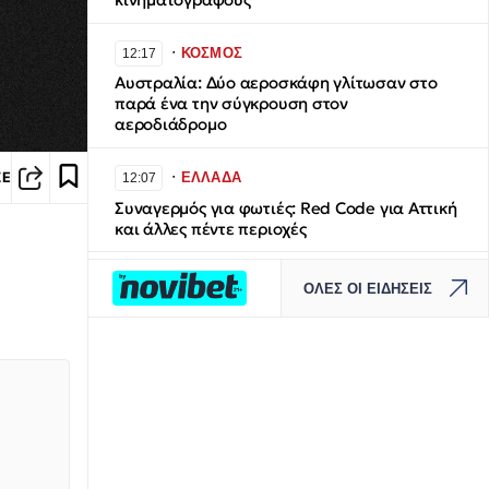
∙
ΚΟΣΜΟΣ
12:17
Αυστραλία: Δύο αεροσκάφη γλίτωσαν στο
παρά ένα την σύγκρουση στον
αεροδιάδρομο
∙
ΕΛΛΑΔΑ
ΣΕ
12:07
Συναγερμός για φωτιές: Red Code για Αττική
και άλλες πέντε περιοχές
∙
LIFESTYLE
11:58
ΟΛΕΣ ΟΙ ΕΙΔΗΣΕΙΣ
Μέριλιν Μονρόε: Η άγνωστη συνέντευξη σε
Έλληνα δημοσιογράφο – Θα ήθελα να είχα
γεννηθεί στην Ελλάδα
∙
ΕΛΛΑΔΑ
11:38
Μήλος: Ελικόπτερο προσγειώνεται στο
Σαρακήνικο για να κάνουν μπάνιο οι
επιβάτες του – Βίντεο