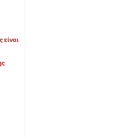
 είναι
ης