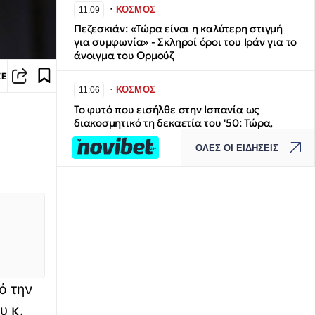
∙
ΚΟΣΜΟΣ
11:09
Πεζεσκιάν: «Τώρα είναι η καλύτερη στιγμή
για συμφωνία» - Σκληροί όροι του Ιράν για το
άνοιγμα του Ορμούζ
ΣΕ
∙
ΚΟΣΜΟΣ
11:06
Το φυτό που εισήλθε στην Ισπανία ως
διακοσμητικό τη δεκαετία του '50: Τώρα,
«καταβροχθίζει» δρόμους
ΟΛΕΣ ΟΙ ΕΙΔΗΣΕΙΣ
∙
ΑΘΛΗΤΙΚΑ
11:01
Η ζωή των WAGs πίσω από τη λάμψη: Οι
θυσίες, η πίεση και τα σκάνδαλα στο πλευρό
των σταρ του ποδοσφαίρου - «Χάνεις τον
εαυτό σου»
∙
ΠΟΛΙΤΙΚΗ
10:49
Σαμαράς: Καταλήγει στην απόφαση να
ό την
ανακοινώσει νέο κόμμα τον Σεπτέμβριο
υ κ.