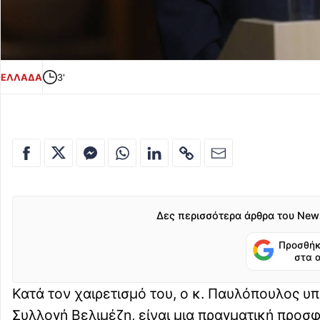
ΕΛΛΑΔΑ
3'
Δες περισσότερα άρθρα του New
Προσθήκ
στα 
Κατά τον χαιρετισμό του, ο κ. Παυλόπουλος υ
Συλλογή Βελιμέζη, είναι μια πραγματική προσφ