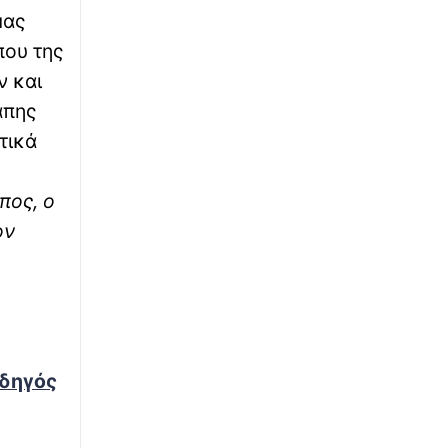
μας
∙
ΚΟΣΜΟΣ
09:13
που της
Γαλλία: 420 συλλήψεις για εμπρησμούς και
ν και
φωτιές από αμέλεια
άπης
∙
ΚΟΣΜΟΣ
08:59
τικά
Αδιανόητο: Του είπε «καλημέρα» και
προσπάθησε να την παρασύρει με το
πος, ο
αυτοκίνητο τρεις φορές
ον
∙
ΕΛΛΑΔΑ
08:48
Πινακίδες κυκλοφορίας: Διαδικασία
παραγγελίας και έκδοσης με 3 κλικ - Έλεγχος
και κυρώσεις
∙
ΚΟΣΜΟΣ
08:48
οδηγός
Προκαλεί πάλι η Τουρκία: Ο Φιντάν λέει ότι η
σταθερότητα στην Κύπρο οφείλεται στον
τουρκικό στρατό