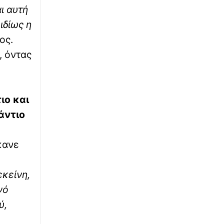
διυλιστήριο της Aramco
αι αυτή
ιδίως η
∙
TRAVEL
10:00
ος.
Το National Geographic αποθεώνει το «μικρό
αδελφάκι» της Σαντορίνης – Το κρυμμένο
, όντας
μυστικό της Ελλάδας
∙
ΑΘΛΗΤΙΚΑ
09:50
Ιουλιάννα Ρούσου: Ασημένιο μετάλλιο στα
ιο και
800 μ. – Έχασε το χρυσό για 5 εκατοστά
άντιο
∙
ΚΟΣΜΟΣ
09:32
Ισραηλινό ΥΠΕΞ: Ζητά από Ισραηλινούς στην
κανε
Ελλάδα να κρύψουν σήμερα την ταυτότητα
τους εξαιτίας διαδηλώσεων για την
Παλαιστίνη
εκείνη,
νό
∙
ΚΟΣΜΟΣ
09:21
ύ,
Μηνύσεις κατά Μαμντάνι για τον φόρο των
πλουσίων – «Προκάλεσε χάος και σύγχυση»