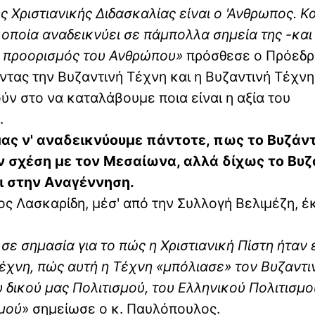
ης Χριστιανικής Διδασκαλίας είναι ο 'Ανθρωπος. Κ
 οποία αναδεικνύει σε πάμπολλα σημεία της -και 
ι ο προορισμός του Ανθρώπου»
πρόσθεσε ο Πρόεδρ
ντας την Βυζαντινή Τέχνη και η Βυζαντινή Τέχνη
ύν στο να καταλάβουμε ποια είναι η αξία του
.
ας ν' αναδεικνύουμε πάντοτε, πως το Βυζάντ
υν σχέση με τον Μεσαίωνα, αλλά δίχως το Βυζ
ει στην Αναγέννηση.
ς Λασκαρίδη, μέσ' από την Συλλογή Βελιμέζη, έ
σε σημασία για το πώς η Χριστιανική Πίστη ήταν 
Τέχνη, πώς αυτή η Τέχνη «μπόλιασε» τον Βυζαντι
υ δικού μας Πολιτισμού, του Ελληνικού Πολιτισμο
σμού
» σημείωσε ο κ. Παυλόπουλος.