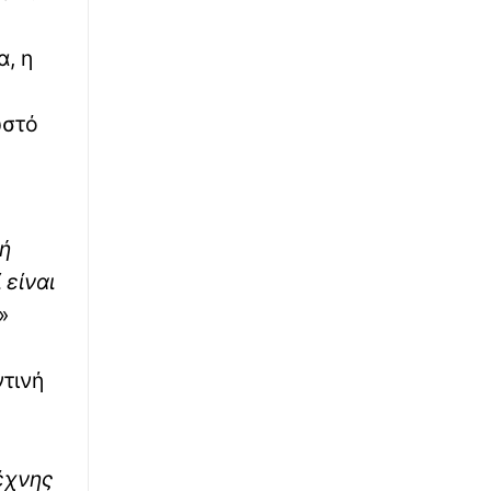
∙
ΕΛΛΑΔΑ
10:37
Τραγωδία στην Πάρο: Στον Εισαγγελέα ο
α, η
ιδιοκτήτης beach bar μετά τον θάνατο
4χρονου σε πισίνα
ωστό
∙
LIFESTYLE
10:30
Αθηνά Οικονομάκου – Μπρούνο Τσερέλα:
Συνεχίζουν τις διακοπές τους στο νησί
Μπόρα Μπόρα
κή
∙
ΕΛΛΑΔΑ
10:21
 είναι
Λάρισα: Απατεώνες χρησιμοποίησαν AI για
»
να μιμηθούν τη φωνή μητέρας – Έβαλαν
παιδί να τους παραδώσει χρήματα και
κοσμήματα
ντινή
∙
ΚΟΣΜΟΣ
10:10
Σαουδική Αραβία: Οι αντάρτες Χούθι
ανέλαβαν την ευθύνη για επίθεση σε
έχνης