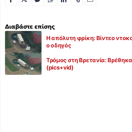
Διαβάστε επίσης
Η απόλυτη φρίκη: Βίντεο ντοκ
ο οδηγός
Τρόμος στη Βρετανία: Βρέθηκα
(pics+vid)