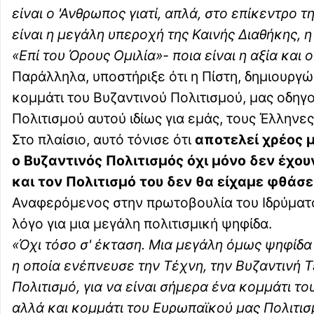
είναι ο 'Ανθρωπος γιατί, απλά, στο επίκεντρο τ
είναι η μεγάλη υπεροχή της Καινής Διαθήκης, η
«Επί του Όρους Ομιλία»- ποια είναι η αξία κα
Παράλληλα, υποστήριξε ότι η Πίστη, δημιουργώ
κομμάτι του Βυζαντινού Πολιτισμού, μας οδηγο
Πολιτισμού αυτού ιδίως για εμάς, τους Έλληνες
Στο πλαίσιο, αυτό τόνισε ότι
αποτελεί χρέος μ
ο Βυζαντινός Πολιτισμός όχι μόνο δεν έχο
και τον Πολιτισμό του δεν θα είχαμε φθάσ
Αναφερόμενος στην πρωτοβουλία του Ιδρύματο
λόγο για μια μεγάλη πολιτισμική ψηφίδα.
«Όχι τόσο σ' έκταση. Μια μεγάλη όμως ψηφίδα 
η οποία ενέπνευσε την Τέχνη, την Βυζαντινή 
Πολιτισμό, για να είναι σήμερα ένα κομμάτι το
αλλά και κομμάτι του Ευρωπαϊκού μας Πολιτι