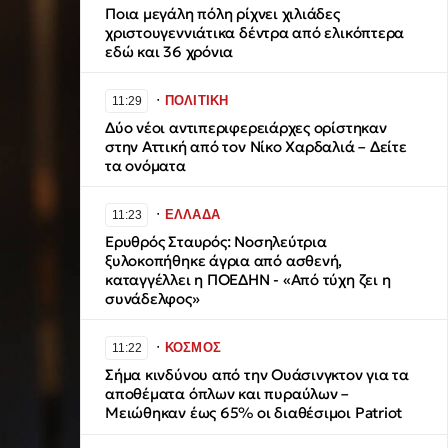
Ποια μεγάλη πόλη ρίχνει χιλιάδες
χριστουγεννιάτικα δέντρα από ελικόπτερα
εδώ και 36 χρόνια
∙
ΠΟΛΙΤΙΚΗ
11:29
Δύο νέοι αντιπεριφερειάρχες ορίστηκαν
στην Αττική από τον Νίκο Χαρδαλιά – Δείτε
τα ονόματα
∙
ΕΛΛΑΔΑ
11:23
Ερυθρός Σταυρός: Νοσηλεύτρια
ξυλοκοπήθηκε άγρια από ασθενή,
καταγγέλλει η ΠΟΕΔΗΝ - «Από τύχη ζει η
συνάδελφος»
∙
ΚΟΣΜΟΣ
11:22
Σήμα κινδύνου από την Ουάσινγκτον για τα
αποθέματα όπλων και πυραύλων –
Μειώθηκαν έως 65% οι διαθέσιμοι Patriot