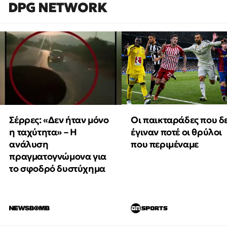
DPG NETWORK
Οι παικταράδες που δ
Σέρρες: «Δεν ήταν μόνο
έγιναν ποτέ οι θρύλοι
η ταχύτητα» – Η
που περιμέναμε
ανάλυση
πραγματογνώμονα για
το σφοδρό δυστύχημα