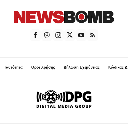
Ταυτότητα
Όροι Χρήσης
Δήλωση Εχεμύθειας
Κώδικας Δ