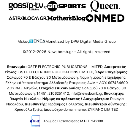
Μέλος
Monetized by DPG Digital Media Group
©2012-2026 Newsbomb.gr - All rights reserved
Επωνυμία:
GSTE ELECTRONIC PUBLICATIONS LIMITED,
Διακριτικός
τίτλος:
GSTE ELECTRONIC PUBLICATIONS LIMITED,
Έδρα Επιχείρησης:
Σολωμού 70 & Βάκχου 30 Μεταμόρφωση, Νομική μορφή επιχείρησης:
Ελληνικό Υποκατάστημα Αλλοδαπής Εταιρείας, ΑΦΜ – ΔΟΥ: 997434600
ΔΟΥ ΦΑΕ Αθηνών,
Στοιχεία επικοινωνίας:
Σολωμού 70 & Βάκχου 30
Μεταμόρφωση, 14451, 2106251412, info@newsbomb.gr,
Ιδιοκτήτης:
Γεωργία Νικολάου,
Νόμιμη εκπρόσωπος / Διαχειρίστρια:
Γεωργία
Νικολάου,
Διευθυντής:
Γεράσιμος Πολλάτος,
Διευθύντρια σύνταξης:
Χρυσούλα Γρίβα, Δικαιούχος domain name: ZYRIANO LIMITED
Αριθμός Πιστοποίησης Μ.Η.Τ. 242188