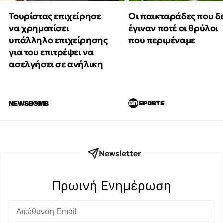
Τουρίστας επιχείρησε
Οι παικταράδες που δ
να χρηματίσει
έγιναν ποτέ οι θρύλοι
υπάλληλο επιχείρησης
που περιμέναμε
για του επιτρέψει να
ασελγήσει σε ανήλικη
Newsletter
Πρωινή Eνημέρωση