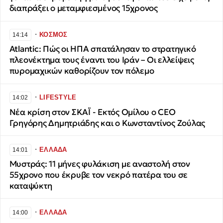
διαπράξει ο μεταμφιεσμένος 15χρονος
∙
ΚΟΣΜΟΣ
14:14
Atlantic: Πώς οι ΗΠΑ σπατάλησαν το στρατηγικό
πλεονέκτημα τους έναντι του Ιράν – Οι ελλείψεις
πυρομαχικών καθορίζουν τον πόλεμο
∙
LIFESTYLE
14:02
Νέα κρίση στον ΣΚΑΪ - Εκτός Ομίλου ο CEO
Γρηγόρης Δημητριάδης και ο Κωνσταντίνος Ζούλας
∙
ΕΛΛΑΔΑ
14:01
Μυστράς: 11 μήνες φυλάκιση με αναστολή στον
55χρονο που έκρυβε τον νεκρό πατέρα του σε
καταψύκτη
∙
ΕΛΛΑΔΑ
14:00