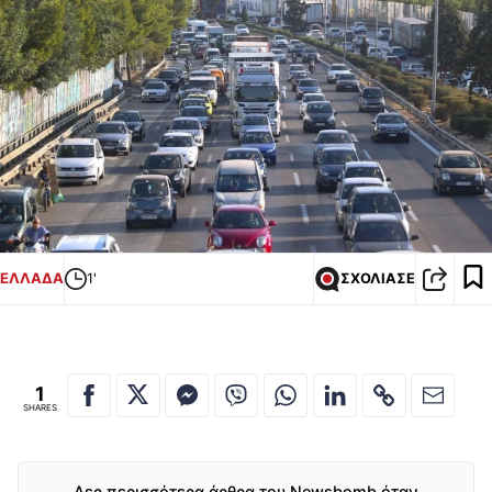
ΕΛΛΑΔΑ
1'
ΣΧΟΛΙΑΣΕ
1
SHARES
Δες περισσότερα άρθρα του Newsbomb όταν