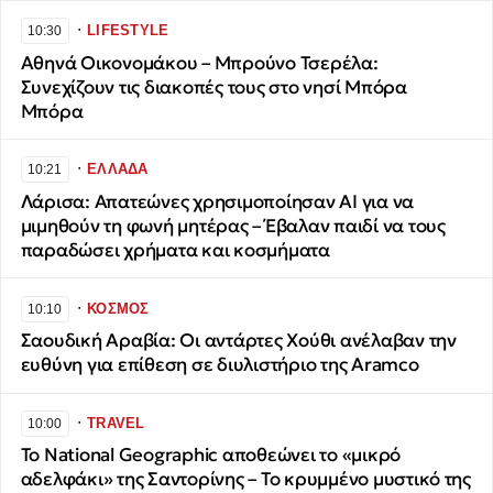
∙
LIFESTYLE
10:30
Αθηνά Οικονομάκου – Μπρούνο Τσερέλα:
Συνεχίζουν τις διακοπές τους στο νησί Μπόρα
Μπόρα
∙
ΕΛΛΑΔΑ
10:21
Λάρισα: Απατεώνες χρησιμοποίησαν AI για να
μιμηθούν τη φωνή μητέρας – Έβαλαν παιδί να τους
παραδώσει χρήματα και κοσμήματα
∙
ΚΟΣΜΟΣ
10:10
Σαουδική Αραβία: Οι αντάρτες Χούθι ανέλαβαν την
ευθύνη για επίθεση σε διυλιστήριο της Aramco
∙
TRAVEL
10:00
Το National Geographic αποθεώνει το «μικρό
αδελφάκι» της Σαντορίνης – Το κρυμμένο μυστικό της