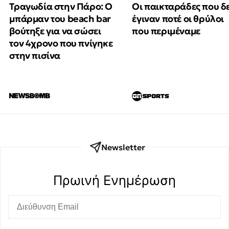
Τραγωδία στην Πάρο: Ο
Οι παικταράδες που δ
μπάρμαν του beach bar
έγιναν ποτέ οι θρύλοι
βούτηξε για να σώσει
που περιμέναμε
τον 4χρονο που πνίγηκε
στην πισίνα
Newsletter
Πρωινή Eνημέρωση