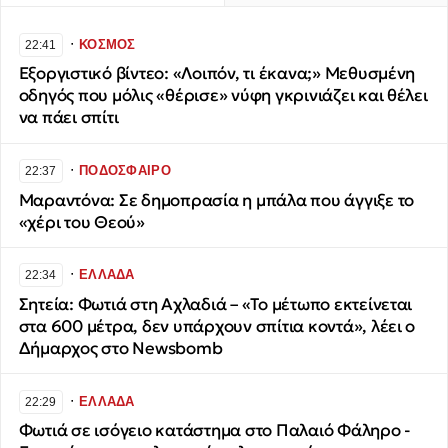
∙
ΚΟΣΜΟΣ
22:41
Εξοργιστικό βίντεο: «Λοιπόν, τι έκανα;» Μεθυσμένη
οδηγός που μόλις «θέρισε» νύφη γκρινιάζει και θέλει
να πάει σπίτι
∙
ΠΟΔΟΣΦΑΙΡΟ
22:37
Μαραντόνα: Σε δημοπρασία η μπάλα που άγγιξε το
«χέρι του Θεού»
∙
ΕΛΛΑΔΑ
22:34
Σητεία: Φωτιά στη Αχλαδιά – «Το μέτωπο εκτείνεται
στα 600 μέτρα, δεν υπάρχουν σπίτια κοντά», λέει ο
Δήμαρχος στο Newsbomb
∙
ΕΛΛΑΔΑ
22:29
Φωτιά σε ισόγειο κατάστημα στο Παλαιό Φάληρο -