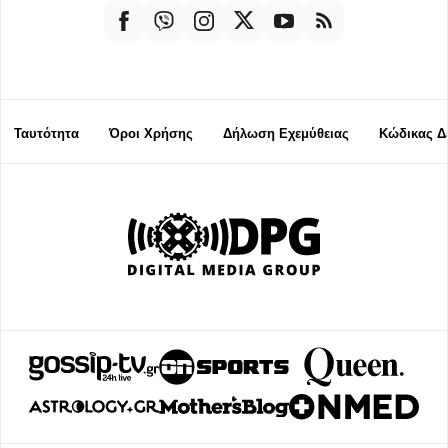
Ταυτότητα
Όροι Χρήσης
Δήλωση Εχεμύθειας
Κώδικας Δ