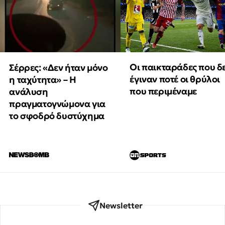
Οι παικταράδες που δ
Σέρρες: «Δεν ήταν μόνο
έγιναν ποτέ οι θρύλοι
η ταχύτητα» – Η
που περιμέναμε
ανάλυση
πραγματογνώμονα για
το σφοδρό δυστύχημα
Newsletter