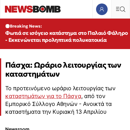
Breaking News:
Φωτιά σε ισόγειο κατάστημα στο Παλαιό Φάληρο
- Εκκενώνεται προληπτικά πολυκατοικία
Πάσχα: Ωράριο λειτουργίας των
καταστημάτων
Το προτεινόμενο ωράριο λειτουργίας των
καταστημάτων για το Πάσχα
, από τον
Εμπορικό Σύλλογο Αθηνών - Ανοικτά τα
καταστήματα την Κυριακή 13 Απριλίου
Newsroom