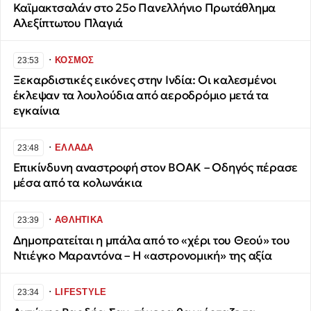
Καϊμακτσαλάν στο 25ο Πανελλήνιο Πρωτάθλημα
Αλεξίπτωτου Πλαγιά
∙
ΚΟΣΜΟΣ
23:53
Ξεκαρδιστικές εικόνες στην Ινδία: Οι καλεσμένοι
έκλεψαν τα λουλούδια από αεροδρόμιο μετά τα
εγκαίνια
∙
ΕΛΛΑΔΑ
23:48
Επικίνδυνη αναστροφή στον ΒΟΑΚ – Οδηγός πέρασε
μέσα από τα κολωνάκια
∙
ΑΘΛΗΤΙΚΑ
23:39
Δημοπρατείται η μπάλα από το «χέρι του Θεού» του
Ντιέγκο Μαραντόνα – Η «αστρονομική» της αξία
∙
LIFESTYLE
23:34