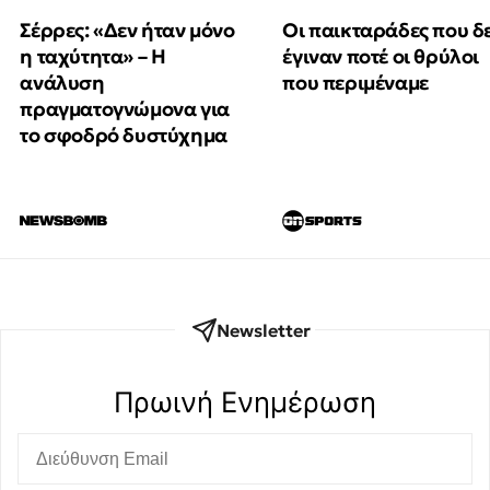
Οι παικταράδες που δ
Σέρρες: «Δεν ήταν μόνο
έγιναν ποτέ οι θρύλοι
η ταχύτητα» – Η
που περιμέναμε
ανάλυση
πραγματογνώμονα για
το σφοδρό δυστύχημα
Newsletter
Πρωινή Eνημέρωση