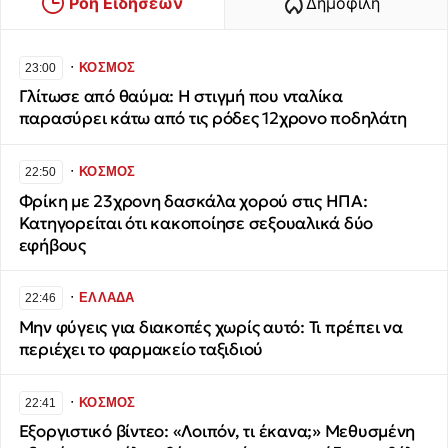
Ροή Ειδήσεων
Δημοφιλή
∙
ΚΟΣΜΟΣ
23:00
Γλίτωσε από θαύμα: Η στιγμή που νταλίκα
παρασύρει κάτω από τις ρόδες 12χρονο ποδηλάτη
∙
ΚΟΣΜΟΣ
22:50
Φρίκη με 23χρονη δασκάλα χορού στις ΗΠΑ:
Κατηγορείται ότι κακοποίησε σεξουαλικά δύο
εφήβους
∙
ΕΛΛΑΔΑ
22:46
Μην φύγεις για διακοπές χωρίς αυτό: Τι πρέπει να
περιέχει το φαρμακείο ταξιδιού
∙
ΚΟΣΜΟΣ
22:41
Εξοργιστικό βίντεο: «Λοιπόν, τι έκανα;» Μεθυσμένη