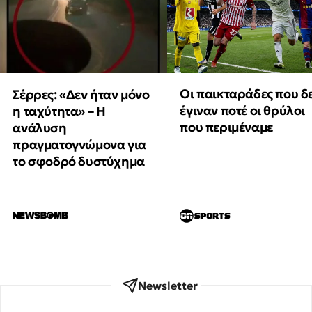
Οι παικταράδες που δ
Σέρρες: «Δεν ήταν μόνο
έγιναν ποτέ οι θρύλοι
η ταχύτητα» – Η
που περιμέναμε
ανάλυση
πραγματογνώμονα για
το σφοδρό δυστύχημα
Newsletter