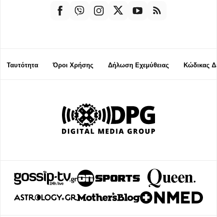
Ταυτότητα
Όροι Χρήσης
Δήλωση Εχεμύθειας
Κώδικας Δ