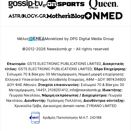
Μέλος
Monetized by DPG Digital Media Group
©2012-2026 Newsbomb.gr - All rights reserved
Επωνυμία:
GSTE ELECTRONIC PUBLICATIONS LIMITED,
Διακριτικός
τίτλος:
GSTE ELECTRONIC PUBLICATIONS LIMITED,
Έδρα Επιχείρησης:
Σολωμού 70 & Βάκχου 30 Μεταμόρφωση, Νομική μορφή επιχείρησης:
Ελληνικό Υποκατάστημα Αλλοδαπής Εταιρείας, ΑΦΜ – ΔΟΥ: 997434600
ΔΟΥ ΦΑΕ Αθηνών,
Στοιχεία επικοινωνίας:
Σολωμού 70 & Βάκχου 30
Μεταμόρφωση, 14451, 2106251412, info@newsbomb.gr,
Ιδιοκτήτης:
Γεωργία Νικολάου,
Νόμιμη εκπρόσωπος / Διαχειρίστρια:
Γεωργία
Νικολάου,
Διευθυντής:
Γεράσιμος Πολλάτος,
Διευθύντρια σύνταξης:
Χρυσούλα Γρίβα, Δικαιούχος domain name: ZYRIANO LIMITED
Αριθμός Πιστοποίησης Μ.Η.Τ. 242188