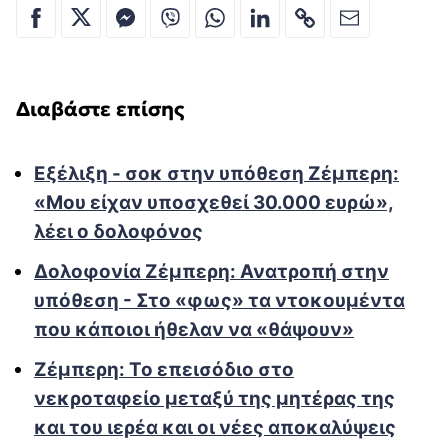
Διαβάστε επίσης
Εξέλιξη - σοκ στην υπόθεση Ζέμπερη:
«Μου είχαν υποσχεθεί 30.000 ευρώ»,
λέει ο δολοφόνος
Δολοφονία Ζέμπερη: Ανατροπή στην
υπόθεση - Στο «φως» τα ντοκουμέντα
που κάποιοι ήθελαν να «θάψουν»
Ζέμπερη: Το επεισόδιο στο
νεκροταφείο μεταξύ της μητέρας της
και του ιερέα και οι νέες αποκαλύψεις