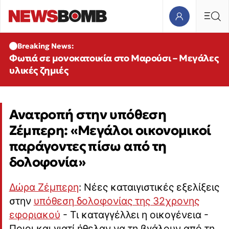
Breaking News:
Φωτιά σε μονοκατοικία στο Μαρούσι – Μεγάλες
υλικές ζημιές
Ανατροπή στην υπόθεση
Ζέμπερη: «Μεγάλοι οικονομικοί
παράγοντες πίσω από τη
δολοφονία»
Δώρα Ζέμπερη
: Νέες καταιγιστικές εξελίξεις
στην
υπόθεση δολοφονίας της 32χρονης
εφοριακού
- Τι καταγγέλλει η οικογένεια -
Ποιοι και γιατί ήθελαν να τη βγάλουν από τη