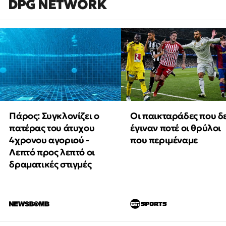
DPG NETWORK
Πάρος: Συγκλονίζει ο
Οι παικταράδες που δ
πατέρας του άτυχου
έγιναν ποτέ οι θρύλοι
4χρονου αγοριού -
που περιμέναμε
Λεπτό προς λεπτό οι
δραματικές στιγμές