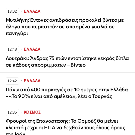
∙
ΕΛΛΑΔΑ
13:02
Μυτιλήνη: Έντονες αντιδράσεις προκαλεί βίντεο με
άλογα που περπατούν σε σπασμένα γυαλιά σε
πανηγύρι
∙
ΕΛΛΑΔΑ
12:48
Λουτράκι: Άνδρας 75 ετών εντοπίστηκε νεκρός δίπλα
σε κάδους απορριμμάτων – Βίντεο
∙
ΕΛΛΑΔΑ
12:42
Πάνω από 400 πυρκαγιές σε 10 ημέρες στην Ελλάδα
– «Το 90% είναι από αμέλεια», λέει ο Τουρνάς
∙
ΚΟΣΜΟΣ
12:35
Φρουροί της Επανάστασης: Το Ορμούζ θα μείνει
κλειστό μέχρι οι ΗΠΑ να δεχθούν τους όλους όρους
του Ιράν