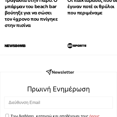
Τραγωδία στην Πάρο: Ο
Οι παικταράδες που δ
μπάρμαν του beach bar
έγιναν ποτέ οι θρύλοι
βούτηξε για να σώσει
που περιμέναμε
τον 4χρονο που πνίγηκε
στην πισίνα
Newsletter
Πρωινή Eνημέρωση
Έχω διαβάσει, κατανοώ και αποδέχομαι τους
όρους