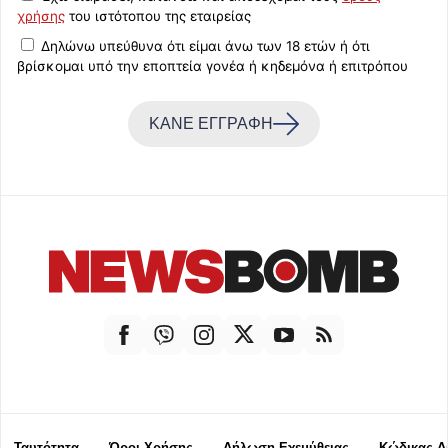
χρήσης
του ιστότοπου της εταιρείας
Δηλώνω υπεύθυνα ότι είμαι άνω των 18 ετών ή ότι
βρίσκομαι υπό την εποπτεία γονέα ή κηδεμόνα ή επιτρόπου
ΚΑΝΕ ΕΓΓΡΑΦΗ
Ταυτότητα
Όροι Χρήσης
Δήλωση Εχεμύθειας
Κώδικας Δ