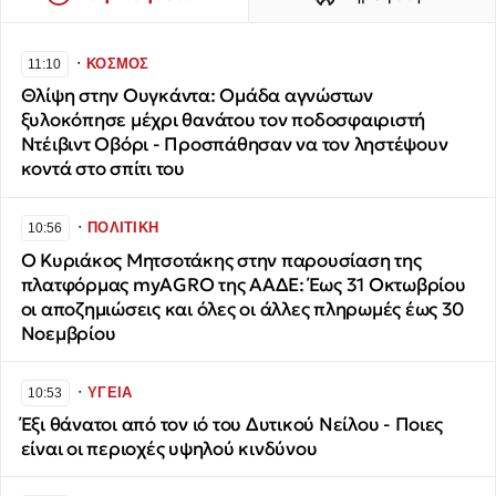
∙
ΚΟΣΜΟΣ
11:10
Θλίψη στην Ουγκάντα: Ομάδα αγνώστων
ξυλοκόπησε μέχρι θανάτου τον ποδοσφαιριστή
Ντέιβιντ Οβόρι - Προσπάθησαν να τον ληστέψουν
κοντά στο σπίτι του
∙
ΠΟΛΙΤΙΚΗ
10:56
Ο Κυριάκος Μητσοτάκης στην παρουσίαση της
πλατφόρμας myAGRO της ΑΑΔΕ: Έως 31 Οκτωβρίου
οι αποζημιώσεις και όλες οι άλλες πληρωμές έως 30
Νοεμβρίου
∙
ΥΓΕΙΑ
10:53
Έξι θάνατοι από τον ιό του Δυτικού Νείλου - Ποιες
είναι οι περιοχές υψηλού κινδύνου