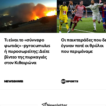
Τι είναι το «σύννεφο
Οι παικταράδες που δ
φωτιάς» -pyrocumulus
έγιναν ποτέ οι θρύλοι
ή πυροσωρείτης: Δείτε
που περιμέναμε
βίντεο της πυρκαγιάς
στον Κιθαιρώνα
Newsletter