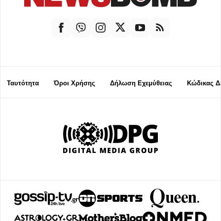
Ταυτότητα
Όροι Χρήσης
Δήλωση Εχεμύθειας
Κώδικας Δ