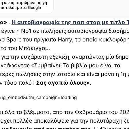
η ως προτιμώμενη πηγή
αποτελέσματα Google
ία»
.
Η αυτοβιογραφία της ποπ σταρ με τίτλο 
έγινε η No1 σε πωλήσεις αυτοβιογραφία διασήμο
ο Spare του πρίγκιπα Harry, το οποίο κυκλοφόρ
υτα του Μπάκιγχαμ.
 για την ευχάριστη εξέλιξη, αναρτώντας μία δημ
γράφοντας «Συμβαίνει! Το βιβλίο μου είναι τα
ες πωλήσεις στην ιστορία και είναι μόνο η 1η 
 τόσο πολύ !
Σας αγαπώ όλους».
e=ig_embed&utm_campaign=loading
ει όλα τα βλέμματα, από τον Φεβρουάριο του 202
έχει πολλές αποκαλύψεις για την πολυτάραχη ζω