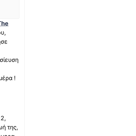
∙
ΚΟΣΜΟΣ
19:08
H «ζόμπι Αντζελίνα Τζολί» που ξεγέλασε τον
The
κόσμο - Πώς είναι πραγματικά η Ιρανή
υ,
ησε
∙
WHAT THE FACT
19:03
Το viral γλυκό του καλοκαιριού που έχει
ξετρελάνει το TikTok
οσίευση
∙
ΕΛΛΑΔΑ
19:01
μέρα !
Φωτιές 2026: Ταχύτητα στις αποζημιώσεις,
λιγότερη γραφειοκρατία – Νέο μοντέλο
κρατικής αρωγής με ψηφιακές διαδικασίες
∙
ΕΛΛΑΔΑ
18:47
Σοβαρό τροχαίο με μοτοσυκλέτα στην Πάτρα
2,
– Στο νοσοκομείο νεαρός δικυκλιστής
ή της,
∙
LIFESTYLE
18:41