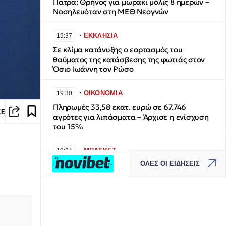
Πάτρα: Θρήνος για μωράκι μόλις 8 ημερών –
Νοσηλευόταν στη ΜΕΘ Νεογνών
∙
ΕΚΚΛΗΣΙΑ
19:37
Σε κλίμα κατάνυξης ο εορτασμός του
θαύματος της κατάσβεσης της φωτιάς στον
Όσιο Ιωάννη τον Ρώσο
∙
ΟΙΚΟΝΟΜΙΑ
19:30
Πληρωμές 33,58 εκατ. ευρώ σε 67.746
ΣΕ
αγρότες για λιπάσματα – Άρχισε η ενίσχυση
του 15%
∙
ΜΠΑΣΚΕΤ
19:24
ΟΛΕΣ ΟΙ ΕΙΔΗΣΕΙΣ
EuroBasket U16: Ήττα για την Εθνική Παίδων
από την Ισπανία
∙
ΚΟΣΜΟΣ
19:19
Αυστραλές υπήκοοι, οι δύο Ιρανές της
εθνικής ομάδας ποδοσφαίρου του Ιράν