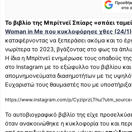
Προσθήκ
στα 
Το βιβλίο της Μπρίτνεϊ Σπίαρς «σπάει ταμε
Woman in Me που κυκλοφόρησε χθες (24/1)
καταφέρνοντας να ξεπεράσει ακόμα και το έργ
νωρίτερα το 2023, βγάζοντας στο φως τα άπλ
Η ίδια η Μπρίτνεϊ ενημέρωσε τους οπαδούς της
στο Instagram με το εξώφυλλο του βιβλίου και 
απομνημονεύματα διασημοτήτων με τις υψηλότερ
Ευχαριστώ τους θαυμαστές που με υποστήριξαν
https://www.instagram.com/p/CyziprzLThu/?utm_sourc
Το αυτοβιογραφικό βιβλίο της είχε προσελκύσ
όταν ανακοινώθηκε η κυκλοφορία του και περι