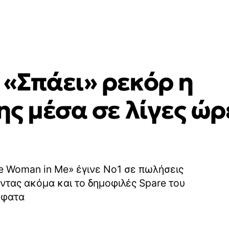
 «Σπάει» ρεκόρ η
ς μέσα σε λίγες ώρε
e Woman in Me» έγινε No1 σε πωλήσεις
ντας ακόμα και το δημοφιλές Spare του
σφατα