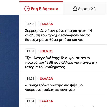
Ροή Ειδήσεων
Δημοφιλή
∙
ΕΛΛΑΔΑ
20:03
Σέρρες: «Δεν ήταν μόνο η ταχύτητα» – Η
ανάλυση του πραγματογνώμονα για το
δυστύχημα με θύμα μητέρα και γιο
∙
ΚΟΣΜΟΣ
19:58
Τζακ Αντεροβγάλτης: To αυγουστιάτικο
πρωινό του 1888 που άλλαξε για πάντα την
ιστορία του εγκλήματος
∙
ΕΛΛΑΔΑ
19:53
«Τσουχτερό» πρόστιμο για ψήσιμο
γουρουνοπούλας σε πανηγύρι
∙
ΕΛΛΑΔΑ
19:44