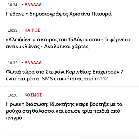
∙
ΕΛΛΑΔΑ
16:34
Πέθανε η δημοσιογράφος Χριστίνα Πιτουρά
∙
ΚΑΙΡΟΣ
16:33
«Κλειδώνει» ο καιρός του 15Αύγουστου - Τι φέρνει ο
αντικυκλώνας - Αναλυτικοί χάρτες
∙
ΕΛΛΑΔΑ
16:32
Φωτιά τώρα στο Στεφάνι Κορινθίας: Επιχειρούν 7
εναέρια μέσα, SMS ετοιμότητας από το 112
∙
ΚΟΣΜΟΣ
16:20
Ηρωική διάσωση: Ιδιοκτήτης καφέ βούτηξε με τα
ρούχα στη θάλασσα και έσωσε τρία παιδιά από
πνιγμό