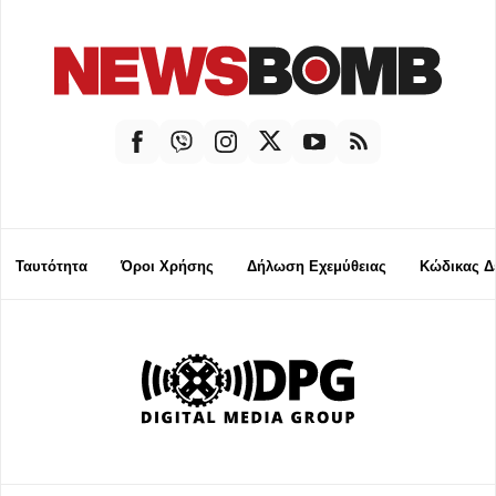
Ταυτότητα
Όροι Χρήσης
Δήλωση Εχεμύθειας
Κώδικας Δ