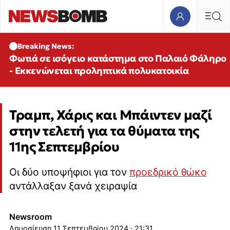
Breaking News:
Φωτιά σε ισόγειο κατάστημα στο Παλαιό Φάληρο
- Εκκενώνεται προληπτικά πολυκατοικία
Τραμπ, Χάρις και Μπάιντεν μαζί
στην τελετή για τα θύματα της
11ης Σεπτεμβρίου
Οι δύο υποψήφιοι για τον
προεδρικό θώκο
αντάλλαξαν ξανά χειραψία
Newsroom
11 Σεπτεμβρίου 2024 · 21:31