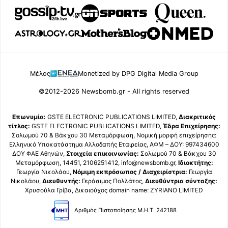
Μέλος
Monetized by DPG Digital Media Group
©2012-2026 Newsbomb.gr - All rights reserved
Επωνυμία:
GSTE ELECTRONIC PUBLICATIONS LIMITED,
Διακριτικός
τίτλος:
GSTE ELECTRONIC PUBLICATIONS LIMITED,
Έδρα Επιχείρησης:
Σολωμού 70 & Βάκχου 30 Μεταμόρφωση, Νομική μορφή επιχείρησης:
Ελληνικό Υποκατάστημα Αλλοδαπής Εταιρείας, ΑΦΜ – ΔΟΥ: 997434600
ΔΟΥ ΦΑΕ Αθηνών,
Στοιχεία επικοινωνίας:
Σολωμού 70 & Βάκχου 30
Μεταμόρφωση, 14451, 2106251412, info@newsbomb.gr,
Ιδιοκτήτης:
Γεωργία Νικολάου,
Νόμιμη εκπρόσωπος / Διαχειρίστρια:
Γεωργία
Νικολάου,
Διευθυντής:
Γεράσιμος Πολλάτος,
Διευθύντρια σύνταξης:
Χρυσούλα Γρίβα, Δικαιούχος domain name: ZYRIANO LIMITED
Αριθμός Πιστοποίησης Μ.Η.Τ. 242188