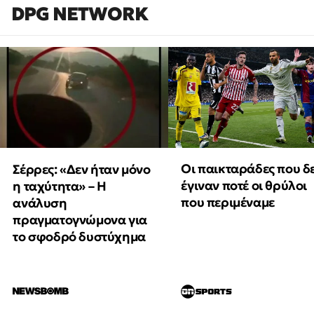
DPG NETWORK
Οι παικταράδες που δ
Σέρρες: «Δεν ήταν μόνο
έγιναν ποτέ οι θρύλοι
η ταχύτητα» – Η
που περιμέναμε
ανάλυση
πραγματογνώμονα για
το σφοδρό δυστύχημα