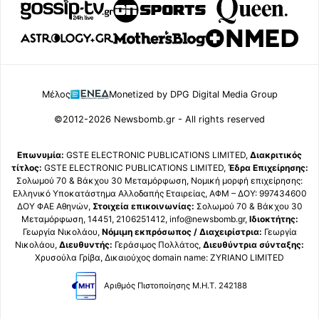
Μέλος
Monetized by DPG Digital Media Group
©2012-2026 Newsbomb.gr - All rights reserved
Επωνυμία:
GSTE ELECTRONIC PUBLICATIONS LIMITED,
Διακριτικός
τίτλος:
GSTE ELECTRONIC PUBLICATIONS LIMITED,
Έδρα Επιχείρησης:
Σολωμού 70 & Βάκχου 30 Μεταμόρφωση, Νομική μορφή επιχείρησης:
Ελληνικό Υποκατάστημα Αλλοδαπής Εταιρείας, ΑΦΜ – ΔΟΥ: 997434600
ΔΟΥ ΦΑΕ Αθηνών,
Στοιχεία επικοινωνίας:
Σολωμού 70 & Βάκχου 30
Μεταμόρφωση, 14451, 2106251412, info@newsbomb.gr,
Ιδιοκτήτης:
Γεωργία Νικολάου,
Νόμιμη εκπρόσωπος / Διαχειρίστρια:
Γεωργία
Νικολάου,
Διευθυντής:
Γεράσιμος Πολλάτος,
Διευθύντρια σύνταξης:
Χρυσούλα Γρίβα, Δικαιούχος domain name: ZYRIANO LIMITED
Αριθμός Πιστοποίησης Μ.Η.Τ. 242188