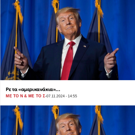
Ρε τα «αμερικανάκια»…
·
ME TO N & ME TO Σ
07.11.2024 - 14:55