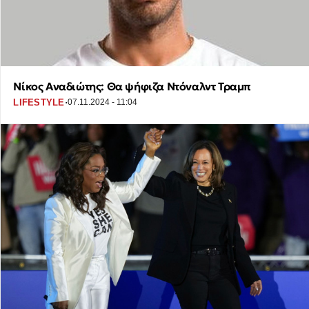
Νίκος Αναδιώτης: Θα ψήφιζα Ντόναλντ Τραμπ
·
LIFESTYLE
07.11.2024 - 11:04